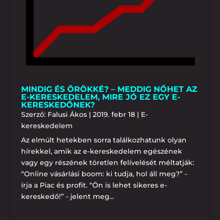
MINDIG ÉS ÖRÖKKÉ? – MEDDIG NŐHET AZ
E-KERESKEDELEM, MIRE JÓ EZ EGY E-
KERESKEDŐNEK?
Szerző:
Falusi Ákos
|
2019. febr 18
|
E-
kereskedelem
Az elmúlt hetekben sorra találkozhatunk olyan
hírekkel, amik az e-kereskedelem egészének
vagy egy részének töretlen felívelését méltatják:
“Online vásárlási boom: ki tudja, hol áll meg?” -
írja a Piac és profit. “Ön is lehet sikeres e-
kereskedő!” - jelent meg...