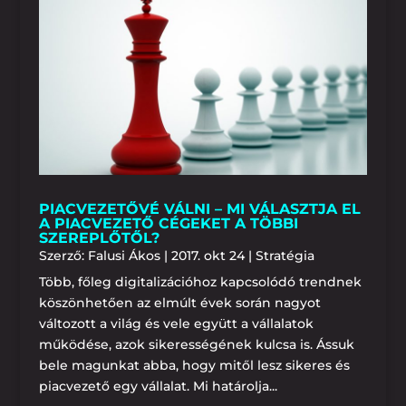
PIACVEZETŐVÉ VÁLNI – MI VÁLASZTJA EL
A PIACVEZETŐ CÉGEKET A TÖBBI
SZEREPLŐTŐL?
Szerző:
Falusi Ákos
|
2017. okt 24
|
Stratégia
Több, főleg digitalizációhoz kapcsolódó trendnek
köszönhetően az elmúlt évek során nagyot
változott a világ és vele együtt a vállalatok
működése, azok sikerességének kulcsa is. Ássuk
bele magunkat abba, hogy mitől lesz sikeres és
piacvezető egy vállalat. Mi határolja...