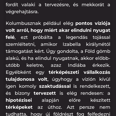
fordít valaki a tervezésre, és mekkorát a
végrehajtásra.
Kolumbusznak például elég
pontos víziója
volt arról, hogy miért akar elindulni nyugat
felé
, ezt próbálta a legendás tojással
szemléltetni, amikor Izabella királynétól
támogatást kért. Úgy gondolta, a Föld gömb
alakú, és ha elindul nyugatnak, akkor előbb-
utóbb keletre, azaz Indiába érkezik.
Egyébként egy
térképészeti vállalkozás
tulajdonosa volt
, úgyhogy a vízión kívül
igen komoly
szaktudással
is rendelkezett,
és bizony
tervezett
is elég rendesen: a
hipotézisei
alapján előre készített
térképeket
az úthoz. Azt persze nem
tudhatta, hogy új földrészt fog felfedezni