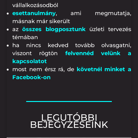
vállalkozásodból
esettanulmány
, ami megmutatja,
másnak már sikerült
az
összes blogposztunk
üzleti tervezés
témában
ha nincs kedved tovább olvasgatni,
viszont rögtön
felvennéd velünk a
kapcsolatot
most nem érsz rá, de
követnél minket a
Facebook-on
LEGUTÓBBI
BEJEGYZÉSEINK