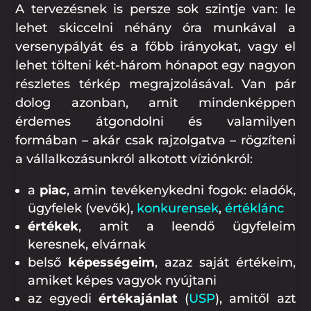
A tervezésnek is persze sok szintje van: le
lehet skiccelni néhány óra munkával a
versenypályát és a főbb irányokat, vagy el
lehet tölteni két-három hónapot egy nagyon
részletes térkép megrajzolásával. Van pár
dolog azonban, amit mindenképpen
érdemes átgondolni és valamilyen
formában – akár csak rajzolgatva – rögzíteni
a vállalkozásunkról alkotott víziónkról:
a
piac
, amin tevékenykedni fogok: eladók,
ügyfelek (vevők),
konkurensek
,
értéklánc
értékek
, amit a leendő ügyfeleim
keresnek, elvárnak
belső
képességeim
, azaz saját értékeim,
amiket képes vagyok nyújtani
az egyedi
értékajánlat
(
USP
), amitől azt