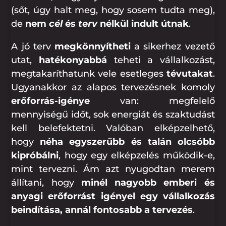
(sőt, úgy halt meg, hogy sosem tudta meg),
de
nem
cél
és
terv
nélkül indult útnak
.
A jó terv
megkönnyítheti
a sikerhez vezető
utat,
hatékonyabbá
teheti a vállalkozást,
megtakaríthatunk vele esetleges
tévutakat
.
Ugyanakkor az alapos tervezésnek komoly
erőforrás-igénye
van: megfelelő
mennyiségű időt, sok energiát és szaktudást
kell belefektetni. Valóban elképzelhető,
hogy
néha egyszerűbb és talán olcsóbb
kipróbálni
, hogy egy elképzelés működik-e,
mint tervezni. Ám azt nyugodtan merem
állítani, hogy
minél nagyobb emberi és
anyagi erőforrást igényel egy vállalkozás
beindítása, annál fontosabb a tervezés
.