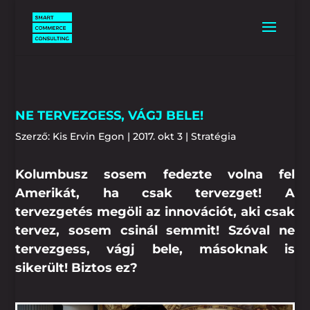
NE TERVEZGESS, VÁGJ BELE!
Szerző:
Kis Ervin Egon
|
2017. okt 3
|
Stratégia
Kolumbusz sosem fedezte volna fel
Amerikát, ha csak tervezget! A
tervezgetés megöli az innovációt, aki csak
tervez, sosem csinál semmit! Szóval ne
tervezgess, vágj bele, másoknak is
sikerült! Biztos ez?