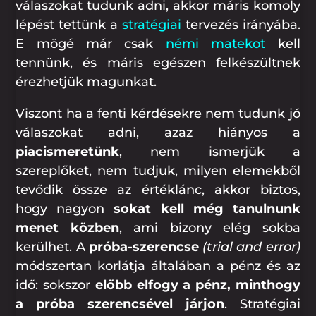
válaszokat tudunk adni, akkor máris komoly
lépést tettünk a
stratégiai
tervezés irányába.
E mögé már csak
némi matekot
kell
tennünk, és máris egészen felkészültnek
érezhetjük magunkat.
Viszont ha a fenti kérdésekre nem tudunk jó
válaszokat adni, azaz hiányos a
piacismeretünk
, nem ismerjük a
szereplőket, nem tudjuk, milyen elemekből
tevődik össze az értéklánc, akkor biztos,
hogy nagyon
sokat kell még tanulnunk
menet közben
, ami bizony elég sokba
kerülhet. A
próba-szerencse
(trial and error)
módszertan korlátja általában a pénz és az
idő: sokszor
előbb elfogy a pénz, minthogy
a próba szerencsével járjon
. Stratégiai