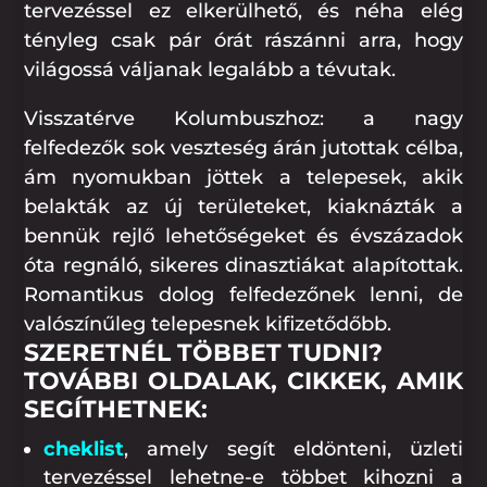
tervezéssel ez elkerülhető, és néha elég
tényleg csak pár órát rászánni arra, hogy
világossá váljanak legalább a tévutak.
Visszatérve Kolumbuszhoz: a nagy
felfedezők sok veszteség árán jutottak célba,
ám nyomukban jöttek a telepesek, akik
belakták az új területeket, kiaknázták a
bennük rejlő lehetőségeket és évszázadok
óta regnáló, sikeres dinasztiákat alapítottak.
Romantikus dolog felfedezőnek lenni, de
valószínűleg telepesnek kifizetődőbb.
SZERETNÉL TÖBBET TUDNI?
TOVÁBBI OLDALAK, CIKKEK, AMIK
SEGÍTHETNEK:
cheklist
, amely segít eldönteni, üzleti
tervezéssel lehetne-e többet kihozni a