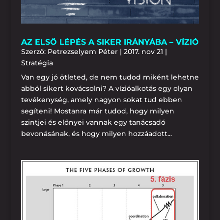
AZ ELSŐ LÉPÉS A SIKER IRÁNYÁBA – VÍZIÓ
Szerző:
Petrezselyem Péter
|
2017. nov 21
|
Stratégia
Van egy jó ötleted, de nem tudod miként lehetne
abból sikert kovácsolni? A vízióalkotás egy olyan
tevékenység, amely nagyon sokat tud ebben
segíteni! Mostanra már tudod, hogy milyen
szintjei és előnyei vannak egy tanácsadó
bevonásának, és hogy milyen hozzáadott...