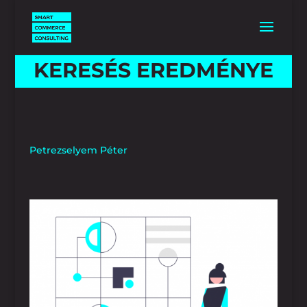
KERESÉS EREDMÉNYE
Petrezselyem Péter