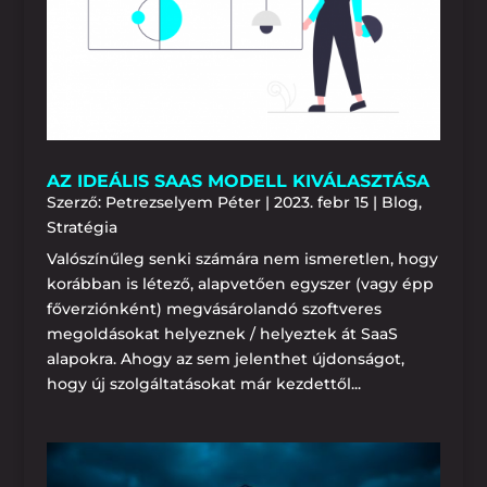
AZ IDEÁLIS SAAS MODELL KIVÁLASZTÁSA
Szerző:
Petrezselyem Péter
|
2023. febr 15
|
Blog
,
Stratégia
Valószínűleg senki számára nem ismeretlen, hogy
korábban is létező, alapvetően egyszer (vagy épp
főverziónként) megvásárolandó szoftveres
megoldásokat helyeznek / helyeztek át SaaS
alapokra. Ahogy az sem jelenthet újdonságot,
hogy új szolgáltatásokat már kezdettől...