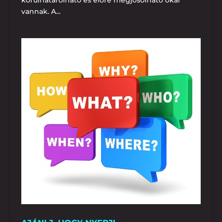
körülhatárolható és előre megjósolható okai
vannak. A...