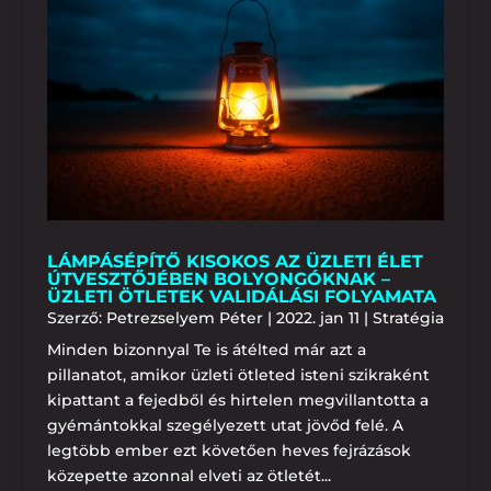
LÁMPÁSÉPÍTŐ KISOKOS AZ ÜZLETI ÉLET
ÚTVESZTŐJÉBEN BOLYONGÓKNAK –
ÜZLETI ÖTLETEK VALIDÁLÁSI FOLYAMATA
Szerző:
Petrezselyem Péter
|
2022. jan 11
|
Stratégia
Minden bizonnyal Te is átélted már azt a
pillanatot, amikor üzleti ötleted isteni szikraként
kipattant a fejedből és hirtelen megvillantotta a
gyémántokkal szegélyezett utat jövőd felé. A
legtöbb ember ezt követően heves fejrázások
közepette azonnal elveti az ötletét...