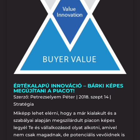
ÉRTÉKALAPÚ INNOVÁCIÓ – BÁRKI KÉPES
MEGÚJÍTANI A PIACOT!
Szerző:
Petrezselyem Péter
|
2018. szept 14
|
Stratégia
Miképp lehet elérni, hogy a már kialakult és a
szabályai alapján megszilárdult piacon képes
legyél Te és vállalkozásod olyat alkotni, amivel
nem csak magadnak, de potenciális vevőidnek is