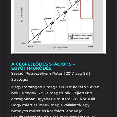
A CÉGFEJLŐDÉS STÁCIÓI: 5 –
EGYÜTTMŰKÖDÉS
Szerző:
Petrezselyem Péter
|
2017. aug 28
|
Stratégia
Magyarországon a megalakulást követő 5 éven
belül a cégek 62%-a megszűnik. Fejlettebb
országokban ugyanez a mutató 50% körül áll.
Hogy miért szűnnek meg a vállalatok egy
bizonyos méret és kor fölött, annak jól