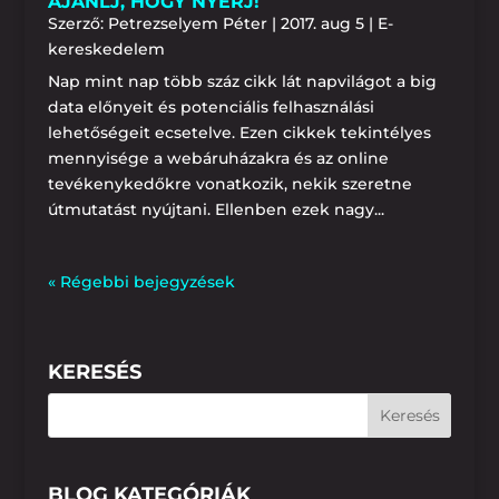
AJÁNLJ, HOGY NYERJ!
Szerző:
Petrezselyem Péter
|
2017. aug 5
|
E-
kereskedelem
Nap mint nap több száz cikk lát napvilágot a big
data előnyeit és potenciális felhasználási
lehetőségeit ecsetelve. Ezen cikkek tekintélyes
mennyisége a webáruházakra és az online
tevékenykedőkre vonatkozik, nekik szeretne
útmutatást nyújtani. Ellenben ezek nagy...
« Régebbi bejegyzések
KERESÉS
BLOG KATEGÓRIÁK