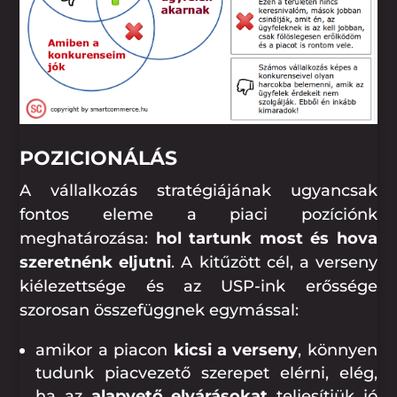
POZICIONÁLÁS
A vállalkozás stratégiájának ugyancsak
fontos eleme a piaci pozíciónk
meghatározása:
hol tartunk most és hova
szeretnénk eljutni
. A kitűzött cél, a verseny
kiélezettsége és az USP-ink erőssége
szorosan összefüggnek egymással:
amikor a piacon
kicsi a verseny
, könnyen
tudunk piacvezető szerepet elérni, elég,
ha az
alapvető elvárásokat
teljesítjük jó