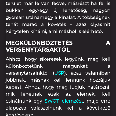
terület már le van fedve, másrészt ha fel is
bukkan egy-egy új lehetőség, nagyon
gyorsan utánamegy a kínálat. A többségnek
tehát marad a követés – azaz olyasmit
kénytelen kínálni, ami máshol is elérhető.
MEGKÜLÖNBÖZTETÉS A
VERSENYTÁRSAKTÓL
Ahhoz, hogy sikeresek legyünk, meg kell
különböztetünk magunkat a
versenytársainktól (
USP
), azaz valamiben
jobbnak, másnak kell lennünk hozzájuk
képest. Ahhoz, hogy meg tudjuk határozni,
mik lehetnek ezek az elemek, kell
csinálnunk egy
SWOT elemzést
, majd erre
alapozva válaszolnunk kell a következő
kérdésekre: