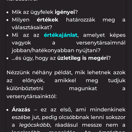
Mik az ügyfelek
igényei
?
Milyen
értékek
határozzák meg a
választásaikat?
Mi az az
értékajánlat
, amelyet képes
vagyok a versenytársaimnál
jobban/hatékonyabban nyújtani?
…és úgy, hogy az
üzletileg is megéri
?
Nézzünk néhány példát, mik lehetnek azok
az előnyök, amikkel meg tudjuk
különböztetni magunkat a
versenytársainktól:
Árazás
– ez az első, ami mindenkinek
eszébe jut, pedig olcsóbbnak lenni sokszor
a
legócskább
, ráadásul messze nem a