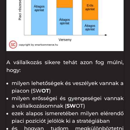
A vállalkozás sikere tehát azon fog múlni,
hogy:
milyen lehetőségek és veszélyek vannak a
piacon (SW
OT
)
milyen erősségei és gyengeségei vannak
a vállalkozásomnak (
SW
OT)
ezek alapos ismeretében milyen elérendő
piaci pozíciót jelölök ki a stratégiában
és hogyan tudom megkülönböztetni