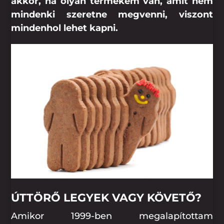
akkor, ha olyan termékem van, amit nem
mindenki szeretne megvenni, viszont
mindenhol lehet kapni.
ÚTTÖRŐ LEGYEK VAGY KÖVETŐ?
Amikor 1999-ben megalapítottam