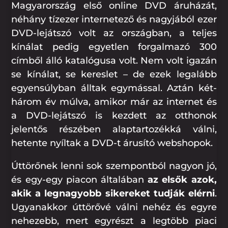
Magyarország első online DVD áruházát,
néhány tízezer internetező és nagyjából ezer
DVD-lejátszó volt az országban, a teljes
kínálat pedig egyetlen forgalmazó 300
címből álló katalógusa volt. Nem volt igazán
se kínálat, se kereslet – de ezek legalább
egyensúlyban álltak egymással. Aztán két-
három év múlva, amikor már az internet és
a DVD-lejátszó is kezdett az otthonok
jelentős részében alaptartozékká válni,
hetente nyíltak a DVD-t árusító webshopok.
Úttörőnek lenni sok szempontból nagyon jó,
és egy-egy piacon általában
az elsők azok,
akik a legnagyobb sikereket tudják elérni
.
Ugyanakkor úttörővé válni nehéz és egyre
nehezebb, mert egyrészt a legtöbb piaci