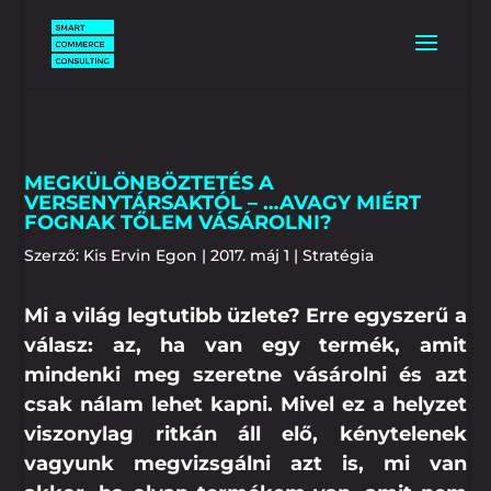
MEGKÜLÖNBÖZTETÉS A
VERSENYTÁRSAKTÓL – …AVAGY MIÉRT
FOGNAK TŐLEM VÁSÁROLNI?
Szerző:
Kis Ervin Egon
|
2017. máj 1
|
Stratégia
Mi a világ legtutibb üzlete? Erre egyszerű a
válasz: az, ha van egy termék, amit
mindenki meg szeretne vásárolni és azt
csak nálam lehet kapni. Mivel ez a helyzet
viszonylag ritkán áll elő, kénytelenek
vagyunk megvizsgálni azt is, mi van