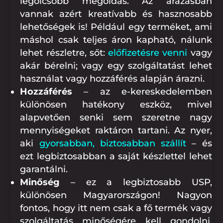
legolcsóbb megoldás. Az árazásban
vannak azért kreatívabb és hasznosabb
lehetőségek is! Például egy terméket, ami
máshol csak teljes áron kapható, nálunk
lehet részletre, sőt:
előfizetésre venni
vagy
akár bérelni; vagy egy szolgáltatást lehet
használat vagy hozzáférés alapján árazni.
Hozzáférés
– az e-kereskedelemben
különösen hatékony eszköz, mivel
alapvetően senki sem szeretne nagy
mennyiségeket raktáron tartani. Az nyer,
aki
gyorsabban, biztosabban szállít
– és
ezt legbiztosabban a saját készlettel lehet
garantálni.
Minőség
– ez a legbiztosabb USP,
különösen Magyarországon! Nagyon
fontos, hogy itt nem csak a fő termék vagy
szolgáltatás minőségére kell gondolni,