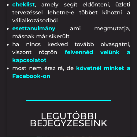
cheklist
, amely segít eldönteni, üzleti
tervezéssel lehetne-e többet kihozni a
vállalkozásodból
esettanulmány
, ami megmutatja,
másnak már sikerült
ha nincs kedved tovább olvasgatni,
viszont rögtön
felvennéd velünk a
kapcsolatot
most nem érsz rá, de
követnél minket a
Facebook-on
LEGUTÓBBI
BEJEGYZÉSEINK