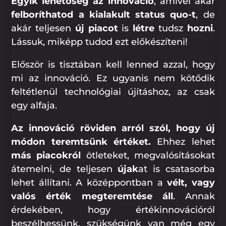
Egyik lehetőség az innováció
, amivel akár
felboríthatod a kialakult status quo-t
, de
akár teljesen
új piacot
is
létre
tudsz
hozni
.
Lássuk, miképp tudod ezt előkészíteni!
Először is tisztában kell lenned azzal, hogy
mi az innováció. Ez ugyanis nem kötődik
feltétlenül technológiai újításhoz, az csak
egy alfaja.
Az innováció röviden arról szól, hogy új
módon teremtsünk értéket.
Ehhez lehet
más piacokról
ötleteket, megvalósításokat
átemelni, de teljesen
újak
at is csatasorba
lehet állítani. A középpontban a
vélt, vagy
valós érték megteremtése áll
. Annak
érdekében, hogy értékinnovációról
beszélhessünk, szükségünk van még egy