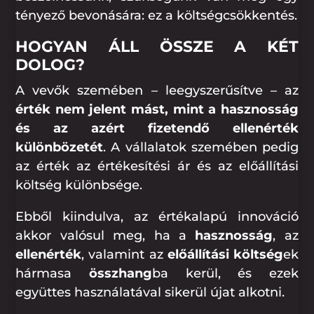
tényező bevonására: ez a költségcsökkentés.
HOGYAN ÁLL ÖSSZE A KÉT
DOLOG?
A vevők szemében – leegyszerűsítve – az
érték nem jelent mást, mint a hasznosság
és az azért fizetendő ellenérték
különbözetét
. A vállalatok szemében pedig
az érték az értékesítési ár és az előállítási
költség különbsége.
Ebből kiindulva, az értékalapú innováció
akkor valósul meg, ha a
hasznosság
, az
ellenérték
, valamint az
előállítási költség
ek
hármasa
összhang
ba kerül, és ezek
együttes használatával sikerül újat alkotni.