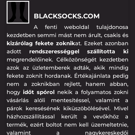
BLACKSOCKS.COM
A fenti weboldal tulajdonosa
kezdetben semmi mást nem árult, csakis és
kizárólag fekete zoknik
at. Ezeket azonban
adott
rendszerességgel szállította ki
megrendelőinek. Célközönségét kezdetben
azok az üzletemberek adták, akik mindig
fekete zoknit hordanak. Értékajánlata pedig
nem a zoknikban rejlett, hanem abban,
hogy
időt spórol
nekik a folyamatos zokni
vásárlás alóli mentesítéssel, valamint a
párok keresésének kiküszöbölésével. Mivel
házhozszállítással került a vevőkhöz a
termék, ezért boltot nem kell üzemeltetnie,
valamint a nagykereskedői