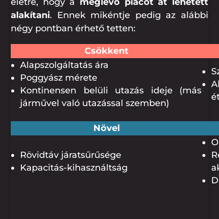
életre, hogy a
meglévő piacot át lehetett
alakítani
. Ennek mikéntje pedig az alábbi
négy pontban érhető tetten:
Csökkent
Alapszolgáltatás ára
S
Poggyász mérete
A
Kontinensen belüli utazás ideje (más
é
járművel való utazással szemben)
Növel
O
Rövidtáv járatsűrűsége
R
Kapacitás-kihasználtság
a
D