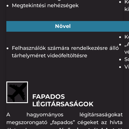
K
Megtekintési nehézségek
k
Növel
K
„
Felhasználók számára rendelkezésre álló
v
tárhelyméret videófeltöltésre
S
V
FAPADOS
LÉGITÁRSASÁGOK
A hagyományos légitársaságokat
megszorongató „fapados” cégeket az hívta