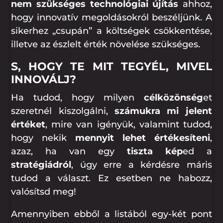
nem szükséges technológiai újítás
ahhoz,
hogy innovatív megoldásokról beszéljünk. A
sikerhez „csupán” a költségek csökkentése,
illetve az észlelt érték növelése szükséges.
S, HOGY TE MIT TEGYÉL, MIVEL
INNOVÁLJ?
Ha tudod, hogy milyen
célközönség
et
szeretnél kiszolgálni,
számukra mi jelent
értéket
, mire van igényük, valamint tudod,
hogy nekik
mennyit lehet értékesíteni
,
azaz, ha van egy
tiszta kép
ed a
stratégiádról
, úgy erre a kérdésre máris
tudod a választ. Ez esetben ne habozz,
valósítsd meg!
Amennyiben ebből a listából egy-két pont