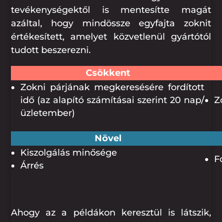
tevékenységektől is mentesítte magát
azáltal, hogy mindössze egyfajta zoknit
értékesített, amelyet közvetlenül gyártótól
tudott beszerezni.
Csökkent
Zokni párjának megkeresésére fordított
idő (az alapító számításai szerint 20 nap/
Z
üzletember)
Növel
Kiszolgálás minősége
F
Árrés
Ahogy az a példákon keresztül is látszik,