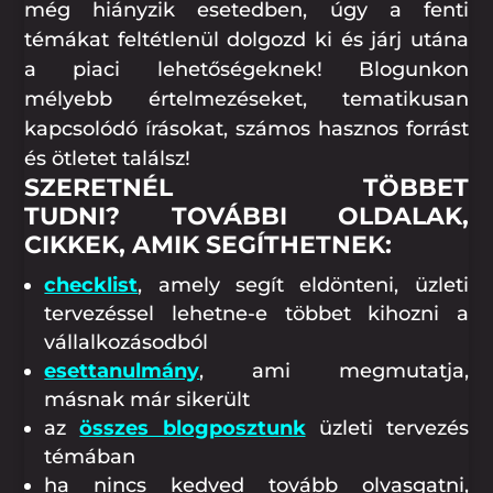
még hiányzik esetedben, úgy a fenti
témákat feltétlenül dolgozd ki és járj utána
a piaci lehetőségeknek! Blogunkon
mélyebb értelmezéseket, tematikusan
kapcsolódó írásokat, számos hasznos forrást
és ötletet találsz!
SZERETNÉL TÖBBET
TUDNI? TOVÁBBI OLDALAK,
CIKKEK, AMIK SEGÍTHETNEK:
checklist
, amely segít eldönteni, üzleti
tervezéssel lehetne-e többet kihozni a
vállalkozásodból
esettanulmány
, ami megmutatja,
másnak már sikerült
az
összes blogposztunk
üzleti tervezés
témában
ha nincs kedved tovább olvasgatni,