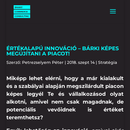
ÉRTÉKALAPÚ INNOVÁCIÓ – BÁRKI KÉPES
MEGÚJÍTANI A PIACOT!
Szerző:
Petrezselyem Péter
|
2018. szept 14
|
Stratégia
Miképp lehet elérni, hogy a már kialakult
és a szabályai alapján megszilárdult piacon
képes legyél Te és vállalkozásod olyat
alkotni, amivel nem csak magadnak, de
potenciális vevőidnek is értéket
teremthetsz?