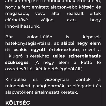
amiket meg kell tennünk annak érdekében,
hogy a fent említett alacsonyabb költség és
magasabb, vevő által realizált érték
elérhetővé váljon, azaz, hogy
innoválhassunk.
Bár külön-külön is képesek
hatékonyságjavításra, az
alábbi négy elem
itt csakis együtt értelmezhető
, mivel a
kiugró sikerekhez
teljes szinergiahatás
szükséges
. (A négy elem a kettő fő
összetevő két-két lehetőségéből áll.)
Kiindulási és viszonyítási pontok: a
mindenkori iparági normák, az elfogadott és
alapvetőként értelmezett keretek.
KÖLTSÉG