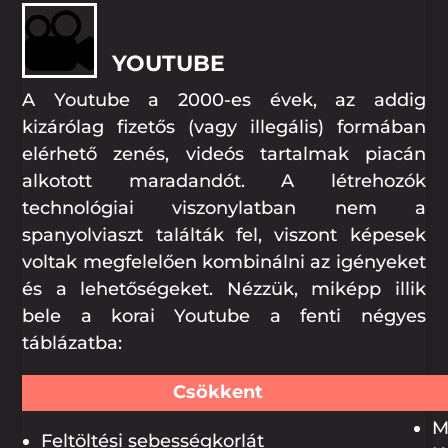
YOUTUBE
A Youtube a 2000-es évek, az addig
kizárólag fizetős (vagy illegális) formában
elérhető zenés, videós tartalmak piacán
alkotott maradandót. A létrehozók
technológiai viszonylatban nem a
spanyolviaszt találták fel, viszont képesek
voltak megfelelően kombinálni az igényeket
és a lehetőségeket. Nézzük, miképp illik
bele a korai Youtube a fenti négyes
táblázatba:
Csökkent
M
Feltöltési sebességkorlát