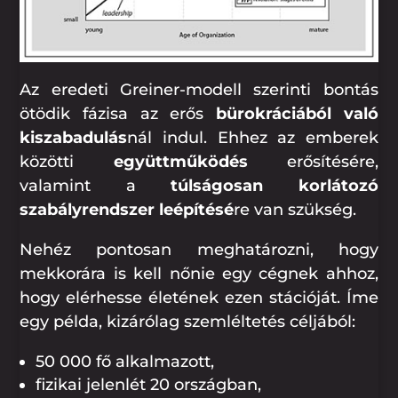
Az eredeti Greiner-modell szerinti bontás
ötödik fázisa az erős
bürokráciából való
kiszabadulás
nál indul. Ehhez az emberek
közötti
együttműködés
erősítésére,
valamint a
túlságosan korlátozó
szabályrendszer leépítésé
re van szükség.
Nehéz pontosan meghatározni, hogy
mekkorára is kell nőnie egy cégnek ahhoz,
hogy elérhesse életének ezen stációját. Íme
egy példa, kizárólag szemléltetés céljából:
50 000 fő alkalmazott,
fizikai jelenlét 20 országban,