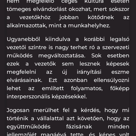
nem megfelelő céges kultúra esetén
tömeges elvándorlást okozhat, mert sokszor
a vezetőkhöz jobban kötődnek az
alkalmazottak, mint a munkahelyhez.
Ugyanebből kiindulva a korábbi legalsó
vezetői szintre is nagy terhet ró a szervezeti
működés megváltoztatása. Sok esetben
ezek a vezetők sem lesznek képesek
megfelelni az új irányítási eszme
elvárásainak. Ezt azonban ellensúlyozni
lehet az említett folyamatos, főképp
interperszonális képzésekkel.
Jogosan merülhet fel a kérdés, hogy mi
történik a vállalattal azt követően, hogy az
együttműködés fázisának minden
jellemzőjét magáévá tette, és képes volt