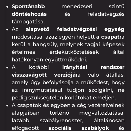
Spontánabb
menedzseri szintű
döntéshozás
és feladatvégzés
támogatása.
Az
alapvető feladatvégzési egység
módosítása, azaz egyén helyett
a csapat
ra
kerül a hangsúly, melynek tagjai képesek
értelmes érdekütköztetések által
hatékonyan együttműködni.
A korábbi
irányítási rendszer
visszavágott verziójá
ra való átállás,
amely úgy befolyásolja a működést, hogy
az iránymutatásul tudjon szolgálni, ne
pedig szükségtelen korlátokat emeljen.
A csapatok és egyben a cég vezérelveinek
alapjaiban történő megváltoztatása:
lazább szabályrendszer, általánosan
elfogadott
szociális szabályok
és