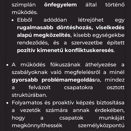
szimplán
önfegyelem
által történő
működés.
Ebből adódóan létrejöhet egy
rugalmasabb döntéshozás, viselkedés
alapú megközelítés
, kisebb egységekbe
rendeződés, és a szervezetbe épített
pozitív kimenetű konfliktuskeresés
.
A működés fókuszának áthelyezése a
szabályoknak való megfelelésről a minél
gyorsabb problémamegoldás
ra, mindez
a felvázolt csapatokra osztott
struktúrában.
Folyamatos és proaktív képzés biztosítása
a vezetők számára annak érdekében,
hogy a csapatok munkáját
megkönnyíthessék személyközpontú