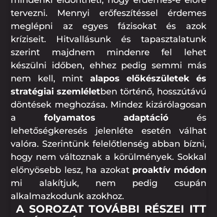
mindenki eldöntheti, hogy érdemes-e előre
tervezni. Mennyi erőfeszítéssel érdemes
meglépni az egyes fázisokat és azok
kríziseit. Hitvallásunk és tapasztalatunk
szerint majdnem mindenre fel lehet
készülni időben, ehhez pedig semmi más
nem kell, mint
alapos előkészületek és
stratégiai szemlélet
ben történő, hosszútávú
döntések meghozása. Mindez kizárólagosan
a
folyamatos adaptáció
és
lehetőségkeresés jelenléte esetén válhat
valóra. Szerintünk felelőtlenség abban bízni,
hogy nem változnak a körülmények. Sokkal
előnyösebb lesz, ha azokat
proaktív módon
mi alakítjuk, nem pedig csupán
alkalmazkodunk azokhoz.
A SOROZAT TOVÁBBI RÉSZEI ITT