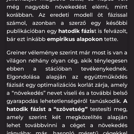
még nagyobb növekedést elérni, mint
korábban. Az eredeti modell öt fázissal
számol, azonban a szerző egy későbbi
publikációban egy
hatodik fázis
t is felvázolt,
bár ezt inkább
empirikus alapokon
tette.
Greiner véleménye szerint már most is van a
világon néhány olyan cég, akik ténylegesen
ebben a stációban tevékenykednek.
Elgondolása alapján az együttműködés
fázisát egy optimalizációs korlát zárja, amely
a “növekedés” nevet viseli és a további belső
gyarapodás lehetetlenségéről tanúskodik.
A
hatodik fázist a “szövetség”
testesíti meg,
amely szerint két megközelítés alapján
lehet továbbvinni a céget a növekedés
irányába: más, hasonló méretű cégekkel