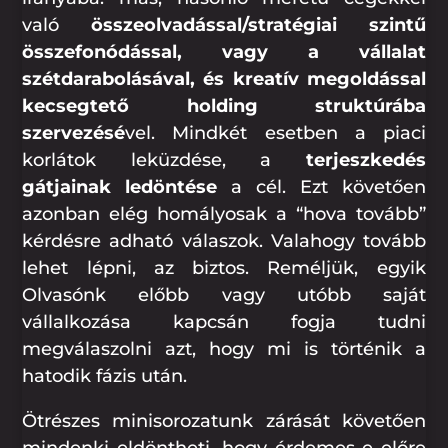
való
összeolvadással/stratégiai szintű
összefonódással, vagy a vállalat
szétdarabolásával, és kreatív megoldással
kecsegtető holding struktúrába
szervezésé
vel. Mindkét esetben a piaci
korlátok leküzdése, a
terjeszkedés
gátjainak ledöntése
a cél. Ezt követően
azonban elég homályosak a “hova tovább”
kérdésre adható válaszok. Valahogy tovább
lehet lépni, az biztos. Reméljük, egyik
Olvasónk előbb vagy utóbb saját
vállalkozása kapcsán fogja tudni
megválaszolni azt, hogy mi is történik a
hatodik fázis után.
Ötrészes minisorozatunk zárását követően