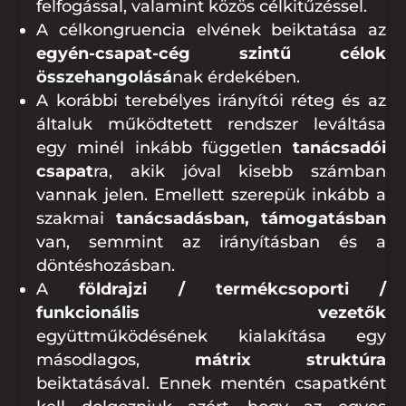
felfogással, valamint közös célkitűzéssel.
A célkongruencia elvének beiktatása az
egyén-csapat-cég szintű célok
összehangolásá
nak érdekében.
A korábbi terebélyes irányítói réteg és az
általuk működtetett rendszer leváltása
egy minél inkább független
tanácsadói
csapat
ra, akik jóval kisebb számban
vannak jelen. Emellett szerepük inkább a
szakmai
tanácsadásban, támogatásban
van, semmint az irányításban és a
döntéshozásban.
A
földrajzi / termékcsoporti /
funkcionális vezetők
együttműködésének kialakítása egy
másodlagos,
mátrix struktúra
beiktatásával. Ennek mentén csapatként