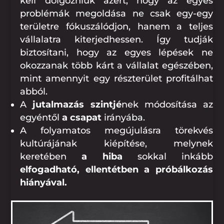
kell dolgozniuk azért, hogy az egyes
problémák megoldása ne csak egy-egy
területre fókuszálódjon, hanem a teljes
vállalatra kiterjedhessen. Így tudják
biztosítani, hogy az egyes lépések ne
okozzanak több kárt a vállalat egészében,
mint amennyit egy részterület profitálhat
abból.
A
jutalmazás szintjé
nek módosítása az
egyéntől
a csapat
irányába.
A folyamatos megújulásra törekvés
kultúrájának kiépítése, melynek
keretében
a hiba
sokkal inkább
elfogadható, ellentétben a próbálkozás
hiányával.