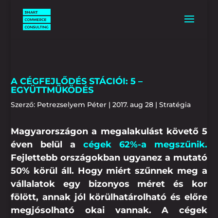
A CÉGFEJLŐDÉS STÁCIÓI: 5 –
EGYÜTTMŰKÖDÉS
Szerző:
Petrezselyem Péter
|
2017. aug 28
|
Stratégia
Magyarországon a megalakulást követő 5
éven belül a
cégek 62%-a megszűnik.
Fejlettebb országokban ugyanez a mutató
50% körül áll. Hogy miért szűnnek meg a
vállalatok egy bizonyos méret és kor
fölött, annak jól körülhatárolható és előre
megjósolható okai vannak. A cégek