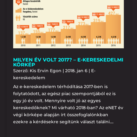
MILYEN ÉV VOLT 2017? – E-KERESKEDELMI
KÖRKÉP
Szerző:
Kis Ervin Egon
|
2018. jan 6
|
E-
kereskedelem
Az e-kereskedelem térhódítása 2017-ben is
folytatódott, az egész piac szempontjából ez is
egy jó év volt. Mennyire volt jó az egyes
kereskedőknek? Mi várható 2018-ban? Az eNET év
végi körképe alapján írt összefoglalónkban
ezekre a kérdésekre segítünk választ találni....