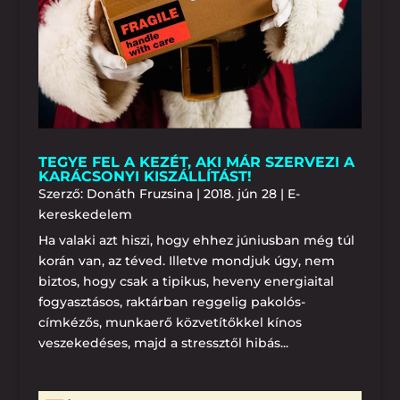
TEGYE FEL A KEZÉT, AKI MÁR SZERVEZI A
KARÁCSONYI KISZÁLLÍTÁST!
Szerző:
Donáth Fruzsina
|
2018. jún 28
|
E-
kereskedelem
Ha valaki azt hiszi, hogy ehhez júniusban még túl
korán van, az téved. Illetve mondjuk úgy, nem
biztos, hogy csak a tipikus, heveny energiaital
fogyasztásos, raktárban reggelig pakolós-
címkézős, munkaerő közvetítőkkel kínos
veszekedéses, majd a stressztől hibás...