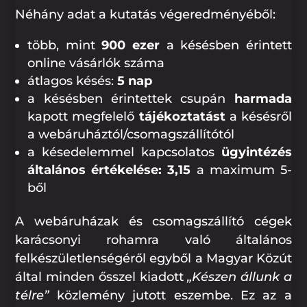
Néhány adat a kutatás végeredményéből:
több, mint
900 ezer
a késésben érintett
online vásárlók száma
átlagos késés:
5 nap
a késésben érintettek csupán
harmada
kapott megfelelő
tájékoztatást
a késésről
a webáruháztól/csomagszállítótól
a késedelemmel kapcsolatos
ügyintézés
általános értékelése: 3,15
a maximum 5-
ből
A webáruházak és csomagszállító cégek
karácsonyi rohamra való általános
felkészületlenségéről egyből a Magyar Közút
által minden ősszel kiadott
„Készen állunk a
télre”
közlemény jutott eszembe. Ez az a