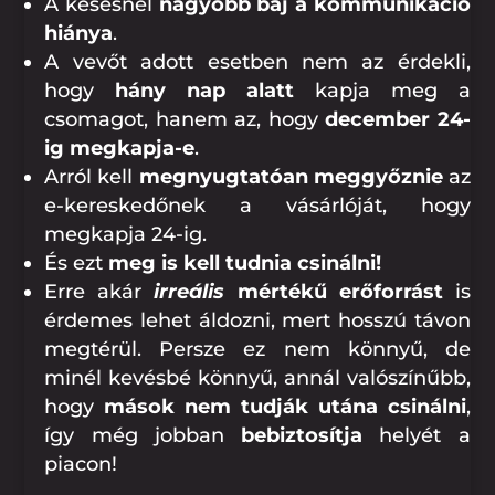
A késésnél
nagyobb baj a kommunikáció
hiánya
.
A vevőt adott esetben nem az érdekli,
hogy
hány nap alatt
kapja meg a
csomagot, hanem az, hogy
december 24-
ig megkapja-e
.
Arról kell
megnyugtatóan meggyőznie
az
e-kereskedőnek a vásárlóját, hogy
megkapja 24-ig.
És ezt
meg is kell tudnia csinálni!
Erre akár
irreális
mértékű erőforrást
is
érdemes lehet áldozni, mert hosszú távon
megtérül. Persze ez nem könnyű, de
minél kevésbé könnyű, annál valószínűbb,
hogy
mások nem tudják utána csinálni
,
így még jobban
bebiztosítja
helyét a
piacon!