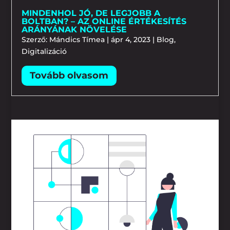
MINDENHOL JÓ, DE LEGJOBB A
BOLTBAN? – AZ ONLINE ÉRTÉKESÍTÉS
ARÁNYÁNAK NÖVELÉSE
Szerző:
Mándics Tímea
|
ápr 4, 2023
|
Blog
,
Digitalizáció