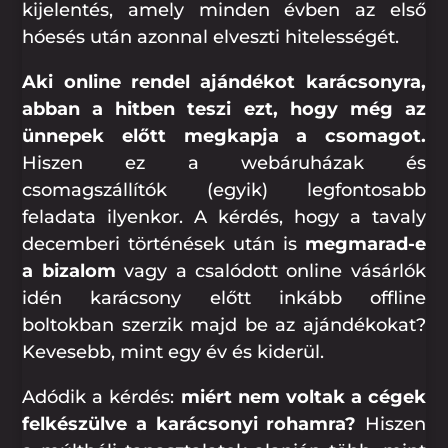
kijelentés, amely minden évben az első
hóesés után azonnal elveszti hitelességét.
Aki online rendel ajándékot karácsonyra,
abban a hitben teszi ezt, hogy még az
ünnepek előtt megkapja a csomagot.
Hiszen ez a webáruházak és
csomagszállítók (egyik) legfontosabb
feladata ilyenkor. A kérdés, hogy a tavaly
decemberi történések után is
megmarad-e
a bizalom
vagy a csalódott online vásárlók
idén karácsony előtt inkább offline
boltokban szerzik majd be az ajándékokat?
Kevesebb, mint egy év és kiderül.
Adódik a kérdés:
miért nem voltak a cégek
felkészülve a karácsonyi rohamra?
Hiszen