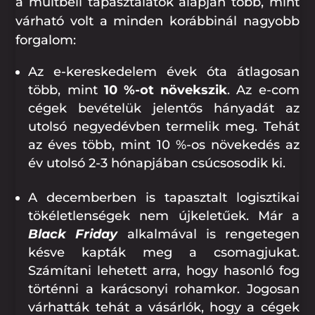
a múltbéli tapasztalatok alapján több, mint
várható volt a minden korábbinál nagyobb
forgalom:
Az e-kereskedelem évek óta átlagosan
több, mint
10 %-ot növekszik
. Az e-com
cégek bevételük jelentős hányadát az
utolsó negyedévben termelik meg. Tehát
az éves több, mint 10 %-os növekedés az
év utolsó 2-3 hónapjában csúcsosodik ki.
A decemberben is tapasztalt logisztikai
tökéletlenségek nem újkeletűek. Már a
Black Friday
alkalmával is rengetegen
késve kapták meg a csomagjukat.
Számítani lehetett arra, hogy hasonló fog
történni a karácsonyi rohamkor. Jogosan
várhatták tehát a vásárlók, hogy a cégek