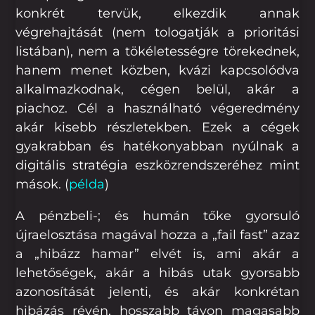
konkrét tervük, elkezdik annak
végrehajtását (nem tologatják a prioritási
listában), nem a tökéletességre törekednek,
hanem menet közben, kvázi kapcsolódva
alkalmazkodnak, cégen belül, akár a
piachoz. Cél a használható végeredmény
akár kisebb részletekben. Ezek a cégek
gyakrabban és hatékonyabban nyúlnak a
digitális stratégia eszközrendszeréhez mint
mások. (
példa
)
A pénzbeli-; és humán tőke gyorsuló
újraelosztása magával hozza a „fail fast” azaz
a „hibázz hamar” elvét is, ami akár a
lehetőségek, akár a hibás utak gyorsabb
azonosítását jelenti, és akár konkrétan
hibázás révén, hosszabb távon magasabb