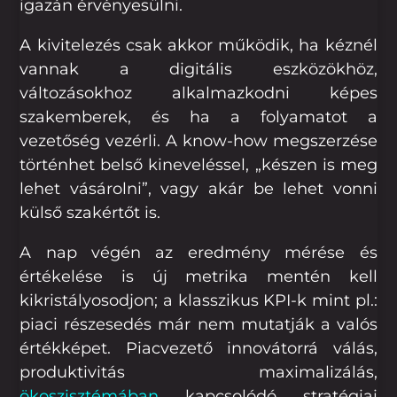
igazán érvényesülni.
A kivitelezés csak akkor működik, ha kéznél
vannak a digitális eszközökhöz,
változásokhoz alkalmazkodni képes
szakemberek, és ha a folyamatot a
vezetőség vezérli. A know-how megszerzése
történhet belső kineveléssel, „készen is meg
lehet vásárolni”, vagy akár be lehet vonni
külső szakértőt is.
A nap végén az eredmény mérése és
értékelése is új metrika mentén kell
kikristályosodjon; a klasszikus KPI-k mint pl.:
piaci részesedés már nem mutatják a valós
értékképet. Piacvezető innovátorrá válás,
produktivitás maximalizálás,
ökoszisztémában
kapcsolódó stratégiai