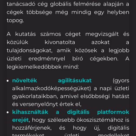
tanácsadó cég globális felmérése alapján a
cégek többsége még mindig egy helyben
topog.
A kutatás számos céget megvizsgált és
közülük kivonatolta azokat a
tulajdonságokat, amik közösek a legjobb
üzleti eredménnyel bíró cégekben. A
legkiemelkedőbbek mind:
növelték agilitásukat
(gyors
alkalmazkodóképességüket) a napi üzleti
gyakorlataikban, amivel elsőbbségi hatást
és versenyelőnyt értek el,
kihasználták a digitális platformok
erejét
, hogy szélesebb ökoszisztémához is
hozzáférjenek, és hogy új, digitális
termékeket, üzleti modelleket