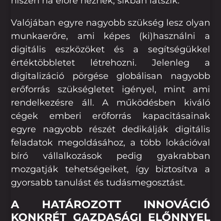
hiszen ha előre néznek, síkban látszik.
Valójában egyre nagyobb szükség lesz olyan
munkaerőre, ami képes (ki)használni a
digitális eszközöket és a segítségükkel
értéktöbbletet létrehozni. Jelenleg a
digitalizáció pörgése globálisan nagyobb
erőforrás szükségletet igényel, mint ami
rendelkezésre áll. A működésben kiváló
cégek emberi erőforrás kapacitásainak
egyre nagyobb részét dedikálják digitális
feladatok megoldásához, a több lokációval
bíró vállalkozások pedig gyakrabban
mozgatják tehetségeiket, így biztosítva a
gyorsabb tanulást és tudásmegosztást.
A HATÁROZOTT INNOVÁCIÓ
KONKRÉT GAZDASÁGI ELŐNNYEL