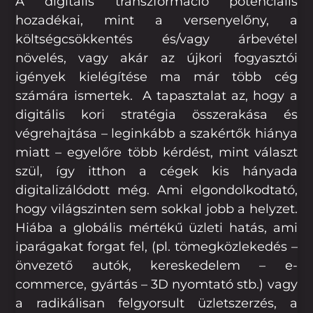
A digitális transzformáció potenciális
hozadékai, mint a versenyelőny, a
költségcsökkentés és/vagy árbevétel
növelés, vagy akár az újkori fogyasztói
igények kielégítése ma már több cég
számára ismertek. A tapasztalat az, hogy a
digitális kori stratégia összerakása és
végrehajtása – leginkább a szakértők hiánya
miatt – egyelőre több kérdést, mint választ
szül, így itthon a cégek kis hányada
digitalizálódott még. Ami elgondolkodtató,
hogy világszinten sem sokkal jobb a helyzet.
Hiába a globális mértékű üzleti hatás, ami
iparágakat forgat fel, (pl. tömegközlekedés –
önvezető autók, kereskedelem – e-
commerce, gyártás – 3D nyomtató stb.) vagy
a radikálisan felgyorsult üzletszerzés, a