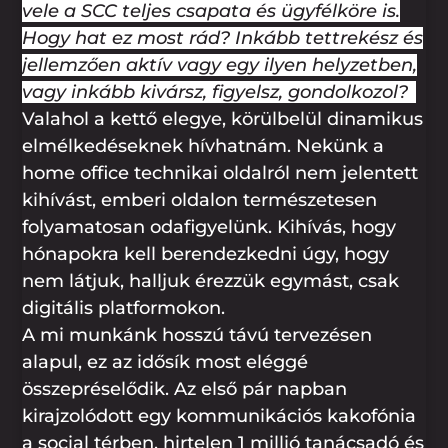
vele a SCC teljes csapata és ügyfélköre is.
Hogy hat ez most rád? Inkább tettrekész és
jellemzően aktív vagy egy ilyen helyzetben,
vagy inkább kivársz, figyelsz, gondolkozol?
Valahol a kettő elegye, körülbelül dinamikus
elmélkedéseknek hívhatnám. Nekünk a
home office technikai oldalról nem jelentett
kihívást, emberi oldalon természetesen
folyamatosan odafigyelünk. Kihívás, hogy
hónapokra kell berendezkedni úgy, hogy
nem látjuk, halljuk érezzük egymást, csak
digitális platformokon.
A mi munkánk hosszú távú tervezésen
alapul, ez az idősík most eléggé
összepréselődik. Az első pár napban
kirajzolódott egy kommunikációs kakofónia
a social térben, hirtelen 1 millió tanácsadó és