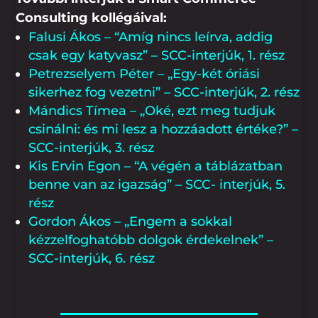
Consulting kollégáival:
Falusi Ákos – “Amíg nincs leírva, addig
csak egy katyvasz” – SCC-interjúk, 1. rész
Petrezselyem Péter – „Egy-két óriási
sikerhez fog vezetni” – SCC-interjúk, 2. rész
Mándics Tímea – „Oké, ezt meg tudjuk
csinálni: és mi lesz a hozzáadott értéke?” –
SCC-interjúk, 3. rész
Kis Ervin Egon – “A végén a táblázatban
benne van az igazság” – SCC- interjúk, 5.
rész
Gordon Ákos – „Engem a sokkal
kézzelfoghatóbb dolgok érdekelnek” –
SCC-interjúk, 6. rész