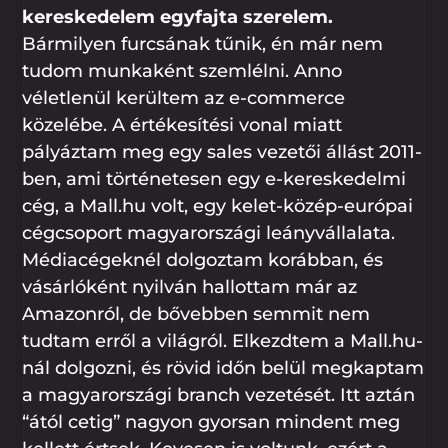
kereskedelem egyfajta szerelem.
Bármilyen furcsának tűnik, én már nem
tudom munkaként szemlélni. Anno
véletlenül kerültem az e-commerce
közelébe. A értékesítési vonal miatt
pályáztam meg egy sales vezetői állást 2011-
ben, ami történetesen egy e-kereskedelmi
cég, a Mall.hu volt, egy kelet-közép-európai
cégcsoport magyarországi leányvállalata.
Médiacégeknél dolgoztam korábban, és
vásárlóként nyilván hallottam már az
Amazonról, de bővebben semmit nem
tudtam erről a világról. Elkezdtem a Mall.hu-
nál dolgozni, és rövid időn belül megkaptam
a magyarországi branch vezetését. Itt aztán
“ától cetig” nagyon gyorsan mindent meg