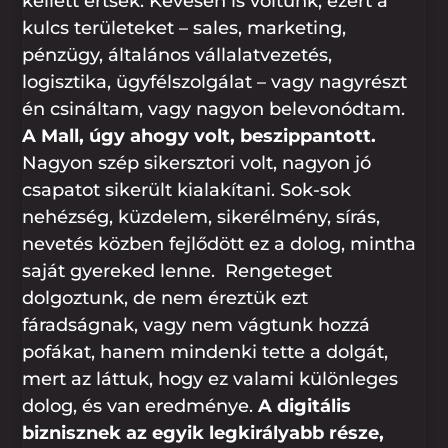
kellett értsek. Kevesen is voltunk, ezért a
kulcs területeket – sales, marketing,
pénzügy, általános vállalatvezetés,
logisztika, ügyfélszolgálat – vagy nagyrészt
én csináltam, vagy nagyon belevonódtam.
A Mall, úgy ahogy volt, beszippantott.
Nagyon szép sikersztori volt, nagyon jó
csapatot sikerült kialakítani. Sok-sok
nehézség, küzdelem, sikerélmény, sírás,
nevetés közben fejlődött ez a dolog, mintha
saját gyereked lenne. Rengeteget
dolgoztunk, de nem éreztük ezt
fáradságnak, vagy nem vágtunk hozzá
pofákat, hanem mindenki tette a dolgát,
mert az láttuk, hogy ez valami különleges
dolog, és van eredménye.
A digitális
biznisznek az egyik legkirályabb része,