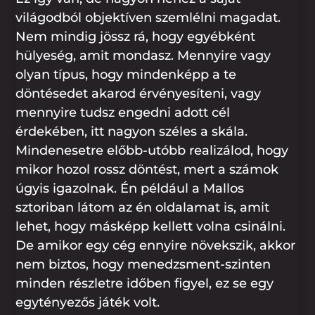
világodból objektíven szemlélni magadat.
Nem mindig jössz rá, hogy egyébként
hülyeség, amit mondasz. Mennyire vagy
olyan típus, hogy mindenképp a te
döntésedet akarod érvényesíteni, vagy
mennyire tudsz engedni adott cél
érdekében, itt nagyon széles a skála.
Mindenesetre előbb-utóbb realizálod, hogy
mikor hozol rossz döntést, mert a számok
úgyis igazolnak. Én például a Mallos
sztoriban látom az én oldalamat is, amit
lehet, hogy másképp kellett volna csinálni.
De amikor egy cég ennyire növekszik, akkor
nem biztos, hogy menedzsment-szinten
minden részletre időben figyel, ez se egy
egytényezős játék volt.