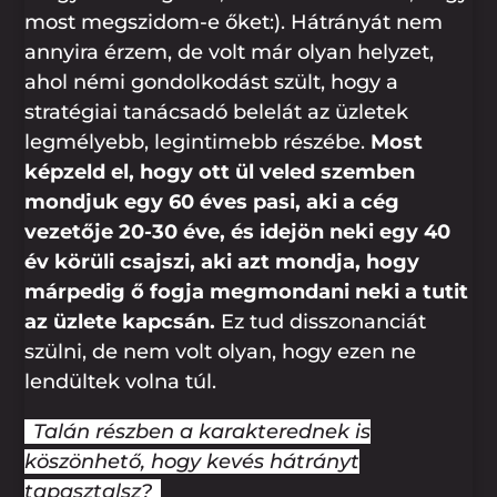
most megszidom-e őket:). Hátrányát nem
annyira érzem, de volt már olyan helyzet,
ahol némi gondolkodást szült, hogy a
stratégiai tanácsadó belelát az üzletek
legmélyebb, legintimebb részébe.
Most
képzeld el, hogy ott ül veled szemben
mondjuk egy 60 éves pasi, aki a cég
vezetője 20-30 éve, és idejön neki egy 40
év körüli csajszi, aki azt mondja, hogy
márpedig ő fogja megmondani neki a tutit
az üzlete kapcsán.
Ez tud disszonanciát
szülni, de nem volt olyan, hogy ezen ne
lendültek volna túl.
Talán részben a karakterednek is
köszönhető, hogy kevés hátrányt
tapasztalsz?