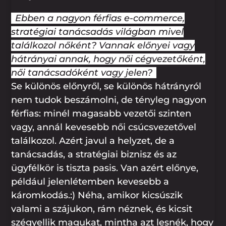
Ebben a nagyon férfias e-commerce,
stratégiai tanácsadás világban mivel
találkozol nőként? Vannak előnyei vagy
hátrányai annak, hogy női cégvezetőként,
női tanácsadóként vagy jelen?
Se különös előnyről, se különös hátrányról
nem tudok beszámolni, de tényleg nagyon
férfias: minél magasabb vezetői szinten
vagy, annál kevesebb női csúcsvezetővel
találkozol. Azért javul a helyzet, de a
tanácsadás, a stratégiai biznisz és az
ügyfélkör is tiszta pasis. Van azért előnye,
például jelenlétemben kevesebb a
káromkodás.:) Néha, amikor kicsúszik
valami a szájukon, rám néznek, és kicsit
szégyellik magukat, mintha azt lesnék, hogy