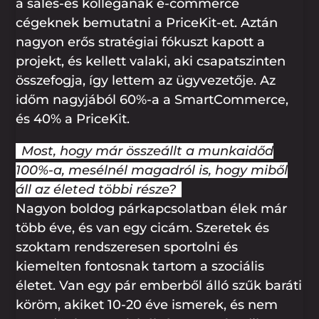
a sales-es kollégának e-commerce
cégeknek bemutatni a PriceKit-et. Aztán
nagyon erős stratégiai fókuszt kapott a
projekt, és kellett valaki, aki csapatszinten
összefogja, így lettem az ügyvezetője. Az
időm nagyjából 60%-a a SmartCommerce,
és 40% a PriceKit.
Most, hogy már összeállt a munkaidőd
100%-a, mesélnél magadról is, hogy miből
áll az életed többi része?
Nagyon boldog párkapcsolatban élek már
több éve, és van egy cicám. Szeretek és
szoktam rendszeresen sportolni és
kiemelten fontosnak tartom a szociális
életet. Van egy pár emberből álló szűk baráti
köröm, akiket 10-20 éve ismerek, és nem