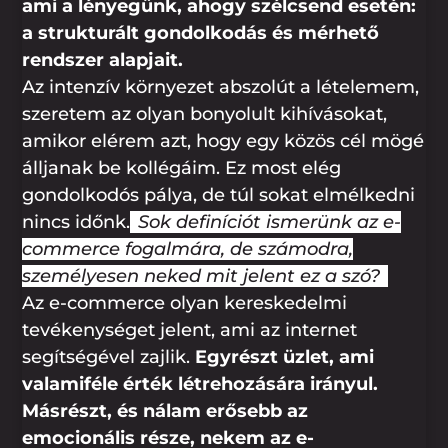
ami a lényegünk, ahogy szélcsend esetén:
a strukturált gondolkodás és mérhető
rendszer alapjait.
Az intenzív környezet abszolút a lételemem,
szeretem az olyan bonyolult kihívásokat,
amikor elérem azt, hogy egy közös cél mögé
álljanak be kollégáim. Ez most elég
gondolkodós pálya, de túl sokat elmélkedni
nincs időnk.
Sok definíciót ismerünk az e-
commerce fogalmára, de számodra,
személyesen neked mit jelent ez a szó?
Az e-commerce olyan kereskedelmi
tevékenységet jelent, ami az internet
segítségével zajlik.
Egyrészt üzlet, ami
valamiféle érték létrehozására irányul.
Másrészt, és nálam erősebb az
emocionális része, nekem az e-