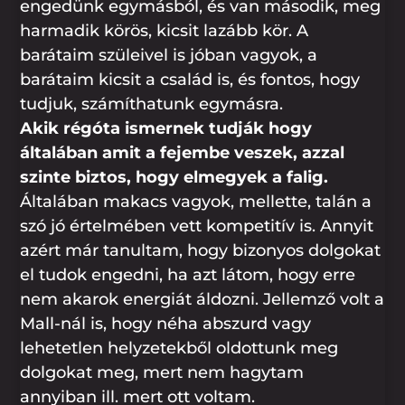
engedünk egymásból, és van második, meg
harmadik körös, kicsit lazább kör. A
barátaim szüleivel is jóban vagyok, a
barátaim kicsit a család is, és fontos, hogy
tudjuk, számíthatunk egymásra.
Akik régóta ismernek tudják hogy
általában amit a fejembe veszek, azzal
szinte biztos, hogy elmegyek a falig.
Általában makacs vagyok, mellette, talán a
szó jó értelmében vett kompetitív is. Annyit
azért már tanultam, hogy bizonyos dolgokat
el tudok engedni, ha azt látom, hogy erre
nem akarok energiát áldozni. Jellemző volt a
Mall-nál is, hogy néha abszurd vagy
lehetetlen helyzetekből oldottunk meg
dolgokat meg, mert nem hagytam
annyiban ill. mert ott voltam.