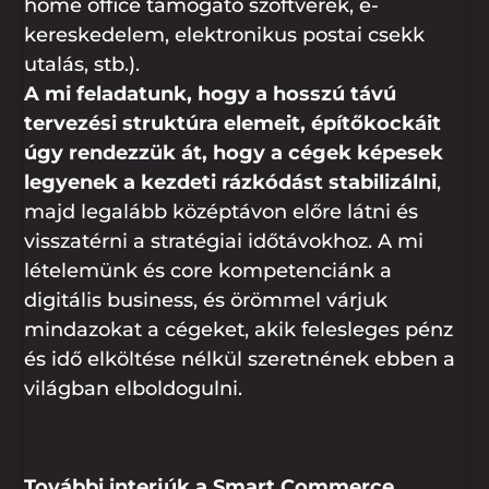
home office támogató szoftverek, e-
kereskedelem, elektronikus postai csekk
utalás, stb.).
A mi feladatunk, hogy a hosszú távú
tervezési struktúra elemeit, építőkockáit
úgy rendezzük át, hogy a cégek képesek
legyenek a kezdeti rázkódást stabilizálni
,
majd legalább középtávon előre látni és
visszatérni a stratégiai időtávokhoz. A mi
lételemünk és core kompetenciánk a
digitális business, és örömmel várjuk
mindazokat a cégeket, akik felesleges pénz
és idő elköltése nélkül szeretnének ebben a
világban elboldogulni.
További interjúk a Smart Commerce