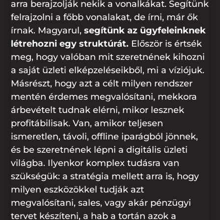
arra berajzolják nekik a vonalkákat. Segítünk
felrajzolni a főbb vonalakat, de írni, már ők
írnak. Magyarul,
segítünk az ügyfeleinknek
létrehozni egy struktúrát.
Először is értsék
meg, hogy valóban mit szeretnének kihozni
a saját üzleti elképzeléseikből, mi a víziójuk.
Másrészt, hogy azt a célt milyen rendszer
mentén érdemes megvalósítani, mekkora
árbevételt tudnak elérni, mikor lesznek
profitábilisak. Van, amikor teljesen
ismeretlen, távoli, offline iparágból jönnek,
és be szeretnének lépni a digitális üzleti
világba. Ilyenkor komplex tudásra van
szükségük: a stratégia mellett arra is, hogy
milyen eszközökkel tudják azt
megvalósítani, sales, vagy akár pénzügyi
tervet készíteni, a hab a tortán azok a