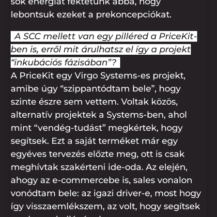
sok energiát fektetünk abba, hogy
lebontsuk ezeket a prekoncepciókat.
A SCC mellett van egy pilléred a PriceKit-
ben is, erről mit árulhatsz el így a projekt
“inkubációs fázisában”?
A PriceKit egy Virgo Systems-es projekt,
amibe úgy “szippantódtam bele”, hogy
szinte észre sem vettem. Voltak közös,
alternatív projektek a Systems-ben, ahol
mint “vendég-tudást” megkértek, hogy
segítsek. Ezt a saját terméket már egy
egyéves tervezés előzte meg, ott is csak
meghívtak szakérteni ide-oda. Az elején,
ahogy az e-commercebe is, sales vonalon
vonódtam bele: az igazi driver-e, most hogy
így visszaemlékszem, az volt, hogy segítsek