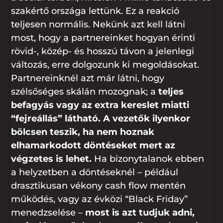
szakértő országa lettünk. Ez a reakció
teljesen normális. Nekünk azt kell látni
most, hogy a partnereinket hogyan érinti
rövid-, közép- és hosszú távon a jelenlegi
változás, erre dolgozunk ki megoldásokat.
Partnereinknél azt már látni, hogy
szélsőséges skálán mozognak; a
teljes
befagyás vagy az extra kereslet miatti
“fejreállás” látható. A vezetők ilyenkor
bölcsen teszik, ha nem hoznak
elhamarkodott döntéseket mert az
végzetes is lehet.
Ha bizonytalanok ebben
a helyzetben a döntéseknél – például
drasztikusan vékony cash flow mentén
működés, vagy az évközi “Black Friday”
menedzselése –
most is azt tudjuk adni,