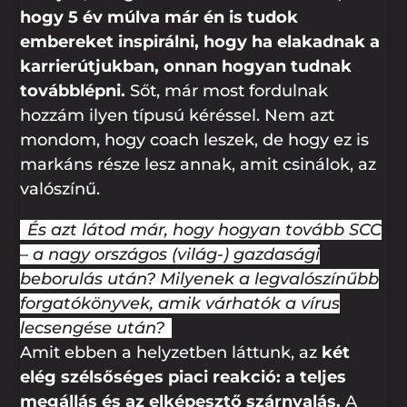
hogy 5 év múlva már én is tudok
embereket inspirálni, hogy ha elakadnak a
karrierútjukban, onnan hogyan tudnak
továbblépni.
Sőt, már most fordulnak
hozzám ilyen típusú kéréssel. Nem azt
mondom, hogy coach leszek, de hogy ez is
markáns része lesz annak, amit csinálok, az
valószínű.
És azt látod már, hogy hogyan tovább SCC
– a nagy országos (világ-) gazdasági
beborulás után? Milyenek a legvalószínűbb
forgatókönyvek, amik várhatók a vírus
lecsengése után?
Amit ebben a helyzetben láttunk, az
két
elég szélsőséges piaci reakció: a teljes
megállás és az elképesztő szárnyalás.
A