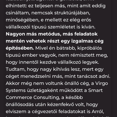
elhintett: ez teljesen más, mint amit eddig
csináltam, nemcsak struktúrájában,
minőségében, e mellett ez elég erős
vállalkozói típusú szemléletet is kíván.
Nagyon más metódus, más feladatok
mentén vehetek részt egy izgalmas cég
építésében.
Mivel én bátrabb, kipróbálós
típusú ember vagyok, nem rémisztett meg,
hogy innentől kezdve vállalkozó legyek.
Tudtam, hogy nagy kihívás lesz, mert egy
céget menedzselni más, mint tanácsot adni.
Akkor még nem voltunk önálló cég, a Virgo
Systems üzletágaként működött a Smart
Commerce Consulting, a később
önállósodás után kézenfekvő volt, hogy
elviszem a cégvezetői feladatokat is Arról,