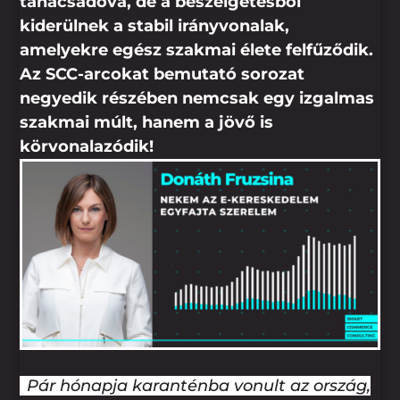
tanácsadóvá, de a beszélgetésből
kiderülnek a stabil irányvonalak,
amelyekre egész szakmai élete felfűződik.
Az SCC-arcokat bemutató sorozat
negyedik részében nemcsak egy izgalmas
szakmai múlt, hanem a jövő is
körvonalazódik!
Pár hónapja karanténba vonult az ország,