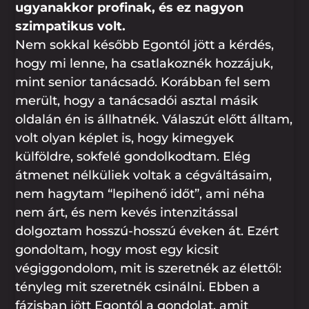
ugyanakkor profinak, és ez nagyon
szimpatikus volt.
Nem sokkal később Egontól jött a kérdés,
hogy mi lenne, ha csatlakoznék hozzájuk,
mint senior tanácsadó. Korábban fel sem
merült, hogy a tanácsadói asztal másik
oldalán én is állhatnék. Válaszút előtt álltam,
volt olyan képlet is, hogy kimegyek
külföldre, sokfelé gondolkodtam. Elég
átmenet nélküliek voltak a cégváltásaim,
nem hagytam “lepihenő időt”, ami néha
nem árt, és nem kevés intenzitással
dolgoztam hosszú-hosszú éveken át. Ezért
gondoltam, hogy most egy kicsit
végiggondolom, mit is szeretnék az élettől:
tényleg mit szeretnék csinálni. Ebben a
fázisban jött Egontól a gondolat, amit