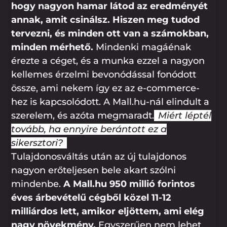
hogy nagyon hamar látod az eredményét
annak, amit csinálsz. Hiszen meg tudod
tervezni, és minden ott van a számokban,
minden mérhető.
Mindenki magáénak
érezte a céget, és a munka ezzel a nagyon
kellemes érzelmi bevonódással fonódott
össze, ami nekem így ez az e-commerce-
hez is kapcsolódott. A Mall.hu-nál elindult a
szerelem, és azóta megmaradt.
Miért léptél
tovább, ha ennyire berántott ez a
sikersztori?
Tulajdonosváltás után az új tulajdonos
nagyon erőteljesen bele akart szólni
mindenbe.
A Mall.hu 950 millió forintos
éves árbevételű cégből közel 11-12
milliárdos lett, amikor eljöttem, ami elég
nagy növekmény.
Egyszerűen nem lehet