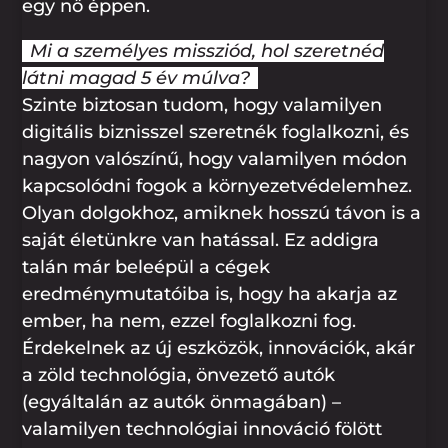
egy nő éppen.
Mi a személyes missziód, hol szeretnéd
látni magad 5 év múlva?
Szinte biztosan tudom, hogy valamilyen
digitális biznisszel szeretnék foglalkozni, és
nagyon valószínű, hogy valamilyen módon
kapcsolódni fogok a környezetvédelemhez.
Olyan dolgokhoz, amiknek hosszú távon is a
saját életünkre van hatással. Ez addigra
talán már beleépül a cégek
eredménymutatóiba is, hogy ha akarja az
ember, ha nem, ezzel foglalkozni fog.
Érdekelnek az új eszközök, innovációk, akár
a zöld technológia, önvezető autók
(egyáltalán az autók önmagában) –
valamilyen technológiai innováció fölött