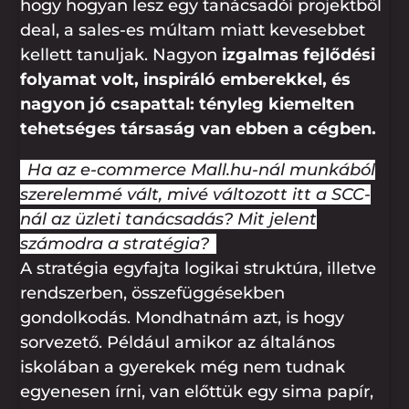
hogy hogyan lesz egy tanácsadói projektből
deal, a sales-es múltam miatt kevesebbet
kellett tanuljak. Nagyon
izgalmas fejlődési
folyamat volt, inspiráló emberekkel, és
nagyon jó csapattal: tényleg kiemelten
tehetséges társaság van ebben a cégben.
Ha az e-commerce Mall.hu-nál munkából
szerelemmé vált, mivé változott itt a SCC-
nál az üzleti tanácsadás? Mit jelent
számodra a stratégia?
A stratégia egyfajta logikai struktúra, illetve
rendszerben, összefüggésekben
gondolkodás. Mondhatnám azt, is hogy
sorvezető. Például amikor az általános
iskolában a gyerekek még nem tudnak
egyenesen írni, van előttük egy sima papír,