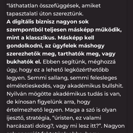
“láthatatlan összefüggések, amiket
tapasztalati úton szereztünk.
A digitális biznisz nagyon sok
szempontból teljesen másképp működik,
mint a klasszikus. Másképp kell
gondolkodni, az ügyfelek máshogy
szerezhetők meg, tarthatók meg, vagy
bukhatók el.
Ebben segítünk, méghozzá
úgy, hogy ez a lehető legközérthetőbb
legyen. Semmi sallang, semmi felesleges
elméletieskedés, vagy akadémikus bullshit.
Nyilván mögötte akadémikus tudás is van,
de kínosan figyelünk arra, hogy
értelmezhető legyen. Maga a szó is olyan
ijesztő, stratégia, “úristen, ez valami
harcászati dolog?, vagy mi lesz itt?”. Nagyon