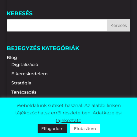
KERESÉS
BEJEGYZÉS KATEGÓRIÁK
Blog
Digitalizáció
E-kereskedelem
Stratégia
Tanácsadás
SCC
Weboldalunk sütiket használ. Az alábbi linken
A csapat
tájékozódhatsz erről részleteiben:
Adatkezelési
Ügyfelek
tájékoztató
Elfogadom
Elutasítom