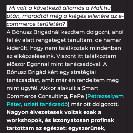
Mi volt a következő állomás a Mall.hu
után, maradtál még a kiégés ellenére az e-
commerce területén?
A Bónusz Brigádnál kezdtem dolgozni, ahol
fél év alatt rengeteget tanultam, de hamar
kiderült, hogy nem találkoztak mindenben
az elképzeléseink. Viszont itt találkoztam
először Egonnal mint tanácsadóval. A
Bónusz Brigád kért egy stratégiai
tanácsadást, amit már én rendeltem meg
mint ügyfél. Akkor alakult a Smart
Commerce Consulting, PePe (
Petrezselyem
Péter, üzleti tanácsadó
) már ott dolgozott.
Nagyon élvezetesek voltak ezek a
workshopok, és iszonyatosan profinak
tartottam az egészet: egyszerűnek,