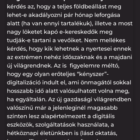
kérdés az, hogy a teljes földbeállást meg
lehet-e akadályozni pár hónap leforgása
alatt (ha van ennyi tartalékuk), illetve a most
nagy löketet kapó e-kereskedők meg
tudják-e tartani a vevőiket. Nem mellékes
kérdés, hogy kik lehetnek a nyertesei ennek
az extrémen nehéz időszaknak és a majdani
új világrendnek. Az is figyelemre méltó,
hogy egy olyan erőteljes “kényszer”-
digitalizáció indult el, ami önmagától sokkal
hosszabb idő alatt valósulhatott volna meg,
ha egyáltalán. Az új gazdasági világrendben
valószínű már a jelenleginél magasabb
szinten lesz alapértelmezett a digitális
eszközök, szolgáltatások használata, a
hétköznapi életünkben is (lásd oktatás,