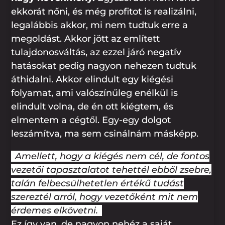
ekkorát nőni, és még profitot is realizálni,
legalábbis akkor, mi nem tudtuk erre a
megoldást. Akkor jött az említett
tulajdonosváltás, az ezzel járó negatív
hatásokat pedig nagyon nehezen tudtuk
áthidalni. Akkor elindult egy kiégési
folyamat, ami valószínűleg enélkül is
elindult volna, de én ott kiégtem, és
elmentem a cégtől. Egy-egy dolgot
leszámítva, ma sem csinálnám másképp.
Amellett, hogy a kiégés nem cél, de fontos
vezetői tapasztalatot tehettél ebből zsebre,
talán felbecsülhetetlen értékű tudást
szereztél arról, hogy vezetőként mit nem
érdemes elkövetni.
Ez így van, de nagyon nehéz a saját