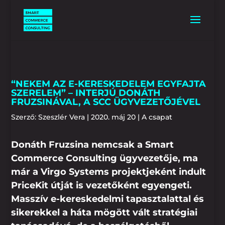
“NEKEM AZ E-KERESKEDELEM EGYFAJTA
SZERELEM” – INTERJÚ DONÁTH
FRUZSINÁVAL, A SCC ÜGYVEZETŐJÉVEL
Szerző:
Szeszlér Vera
|
2020. máj 20
|
A csapat
Donáth Fruzsina nemcsak a Smart
Commerce Consulting ügyvezetője, ma
már a Virgo Systems projektjeként indult
PriceKit útját is vezetőként egyengeti.
Masszív e-kereskedelmi tapasztalattal és
sikerekkel a háta mögött vált stratégiai