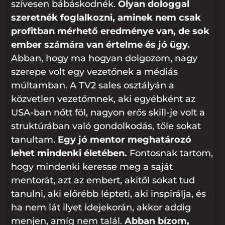
szívesen bábáskodnék.
Olyan dologgal
szeretnék foglalkozni, aminek nem csak
profitban mérhető eredménye van, de sok
ember számára van értelme és jó ügy.
Abban, hogy ma hogyan dolgozom, nagy
szerepe volt egy vezetőnek a médiás
múltamban. A TV2 sales osztályán a
közvetlen vezetőmnek, aki egyébként az
USA-ban nőtt föl, nagyon erős skill-je volt a
struktúrában való gondolkodás, tőle sokat
tanultam.
Egy jó mentor meghatározó
lehet mindenki életében.
Fontosnak tartom,
hogy mindenki keresse meg a saját
mentorát, azt az embert, akitől sokat tud
tanulni, aki előrébb lépteti, aki inspirálja, és
ha nem lát ilyet idejekorán, akkor addig
menjen, amíg nem talál.
Abban bízom,