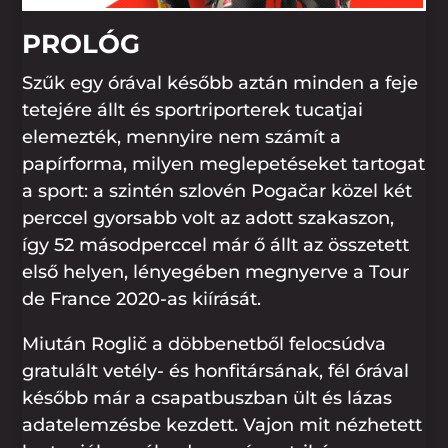
PROLÓG
Szűk egy órával később aztán minden a feje
tetejére állt és sportriporterek tucatjai
elemezték, mennyire nem számít a
papírforma, milyen meglepetéseket tartogat
a sport: a szintén szlovén Pogačar közel két
perccel gyorsabb volt az adott szakaszon,
így 52 másodperccel már ő állt az összetett
első helyen, lényegében megnyerve a Tour
de France 2020-as kiírását.
Miután Roglič a döbbenetből felocsúdva
gratulált vetély- és honfitársának, fél órával
később már a csapatbuszban ült és lázas
adatelemzésbe kezdett. Vajon mit nézhetett