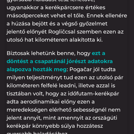
ugyanakkor a kerékpárcsere értékes
másodperceket vehet el tőle. Ennek ellenére
a húzása bejött és a végső győzelmet
jelentő előnyét Rogličcsal szemben ezen az
utolsó hat kilométeren alakította ki.
Biztosak lehetünk benne, hogy
ezt a
döntést a csapatánál jórészt adatokra
alapozva hozták meg
: Pogačar jól tudta
milyen teljesítményt tud ezen az utolsó pár
kilométeren felfelé leadni, illetve azzal is
tisztában volt, hogy az időfutam-kerékpár
adta aerodinamikai előny ezen a
meredekségen elérhető sebességnél nem
jelent annyit, mint amennyit az országúti
kerékpár könnyebb súlya hozzátesz
gyorsabb haladásához.