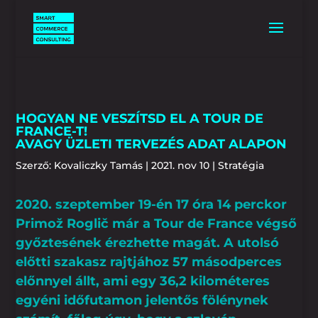
HOGYAN NE VESZÍTSD EL A TOUR DE
FRANCE-T!
AVAGY ÜZLETI TERVEZÉS ADAT ALAPON
Szerző:
Kovaliczky Tamás
|
2021. nov 10
|
Stratégia
2020. szeptember 19-én 17 óra 14 perckor
Primož Roglič már a Tour de France végső
győztesének érezhette magát. A utolsó
előtti szakasz rajtjához 57 másodperces
előnnyel állt, ami egy 36,2 kilométeres
egyéni időfutamon jelentős fölénynek