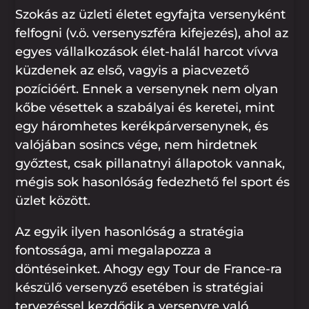
Szokás az üzleti életet egyfajta versenyként
felfogni (v.ö. versenyszféra kifejezés), ahol az
egyes vállalkozások élet-halál harcot vívva
küzdenek az első, vagyis a piacvezető
pozícióért. Ennek a versenynek nem olyan
kőbe vésettek a szabályai és keretei, mint
egy háromhetes kerékpárversenynek, és
valójában sosincs vége, nem hirdetnek
győztest, csak pillanatnyi állapotok vannak,
mégis sok hasonlóság fedezhető fel sport és
üzlet között.
Az egyik ilyen hasonlóság a stratégia
fontossága, ami megalapozza a
döntéseinket. Ahogy egy Tour de France-ra
készülő versenyző esetében is stratégiai
tervezéssel kezdődik a versenyre való