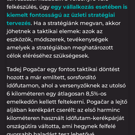
felkészülés, úgy
egy vállalkozás esetében is
kiemelt fontosságú az üzleti stratégiai
tervezés
. Ha a stratégiánk megvan, akkor
jöhetnek a taktikai elemek: azok az
eszközök, módszerek, tevékenységek
amelyek a stratégiában meghatározott
célok eléréséhez szükségesek.
Tadej Pogačar egy fontos taktikai döntést
hozott a már említett, sorsfordító
időfutamon, ahol a versenyzőknek az utolsó
6 kilométeren egy átlagosan 8,5%-os
emelkedőn kellett feltekerni. Pogačar a lejtő
aljában kerékpárt cserélt: az első harminc
kilométeren használt időfutam-kerékpárját
országútira váltotta, ami hegynek felfelé
gyorsabb haladást tesz lehetővé,