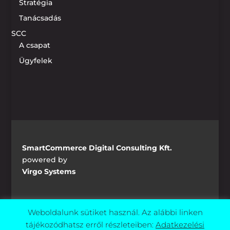
Stratégia
Tanácsadás
SCC
A csapat
Ügyfelek
SmartCommerce Digital Consulting Kft.
powered by
Virgo Systems
info@smartcommerce.hu
Weboldalunk sütiket használ. Az alábbi linken
tájékozódhatsz erről részleteiben:
Adatkezelési