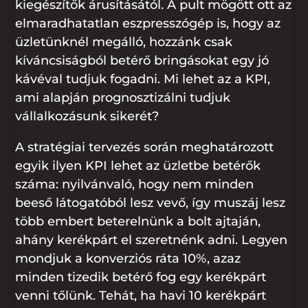
kiegészítők árusításától. A pult mögött ott az
elmaradhatatlan eszpresszógép is, hogy az
üzletünknél megálló, hozzánk csak
kíváncsiságból betérő bringásokat egy jó
kávéval tudjuk fogadni. Mi lehet az a KPI,
ami alapján prognosztizálni tudjuk
vállalkozásunk sikerét?
A stratégiai tervezés során meghatározott
egyik ilyen KPI lehet az üzletbe betérők
száma: nyilvánvaló, hogy nem minden
beeső látogatóból lesz vevő, így muszáj lesz
több embert beterelnünk a bolt ajtaján,
ahány kerékpárt el szeretnénk adni. Legyen
mondjuk a konverziós ráta 10%, azaz
minden tizedik betérő fog egy kerékpárt
venni tőlünk. Tehát, ha havi 10 kerékpárt