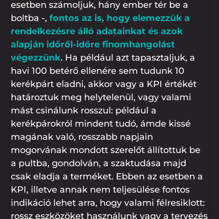
esetben számoljuk, hány ember tér be a
boltba -,
fontos az is, hogy elemezzük a
rendelkezésre álló adatainkat és azok
alapján időről-időre finomhangolást
végezzünk
. Ha például azt tapasztaljuk, a
havi 100 betérő ellenére sem tudunk 10
kerékpárt eladni, akkor vagy a KPI értékét
határoztuk meg helytelenül, vagy valami
mást csinálunk rosszul: például a
kerékpárokról mindent tudó, ámde kissé
magának való, rosszabb napjain
mogorvának mondott szerelőt állítottuk be
a pultba, gondolván, a szaktudása majd
csak eladja a terméket. Ebben az esetben a
KPI, illetve annak nem teljesülése fontos
indikáció lehet arra, hogy valami félresiklott:
rossz eszközöket használunk vagy a tervezés