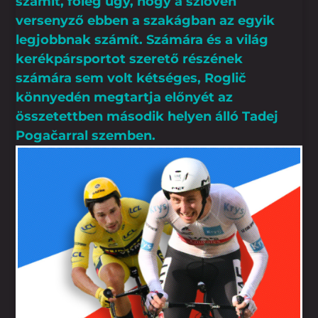
számít, főleg úgy, hogy a szlovén
versenyző ebben a szakágban az egyik
legjobbnak számít. Számára és a világ
kerékpársportot szerető részének
számára sem volt kétséges, Roglič
könnyedén megtartja előnyét az
összetettben második helyen álló Tadej
Pogačarral szemben.