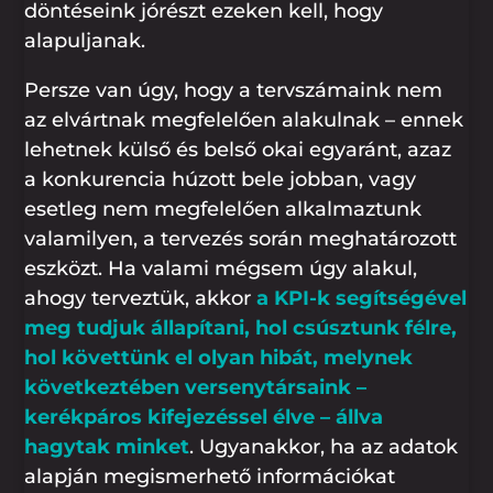
döntéseink jórészt ezeken kell, hogy
alapuljanak.
Persze van úgy, hogy a tervszámaink nem
az elvártnak megfelelően alakulnak – ennek
lehetnek külső és belső okai egyaránt, azaz
a konkurencia húzott bele jobban, vagy
esetleg nem megfelelően alkalmaztunk
valamilyen, a tervezés során meghatározott
eszközt. Ha valami mégsem úgy alakul,
ahogy terveztük, akkor
a KPI-k segítségével
meg tudjuk állapítani, hol csúsztunk félre,
hol követtünk el olyan hibát, melynek
következtében versenytársaink –
kerékpáros kifejezéssel élve – állva
hagytak minket
. Ugyanakkor, ha az adatok
alapján megismerhető információkat