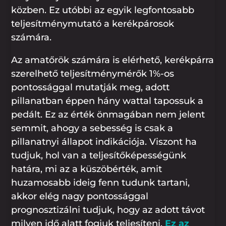
közben. Ez utóbbi az egyik legfontosabb
teljesítménymutató a kerékpárosok
számára.
Az amatőrök számára is elérhető, kerékpárra
szerelhető teljesítménymérők 1%-os
pontossággal mutatják meg, adott
pillanatban éppen hány wattal tapossuk a
pedált. Ez az érték önmagában nem jelent
semmit, ahogy a sebesség is csak a
pillanatnyi állapot indikációja. Viszont ha
tudjuk, hol van a teljesítőképességünk
határa, mi az a küszöbérték, amit
huzamosabb ideig fenn tudunk tartani,
akkor elég nagy pontossággal
prognosztizálni tudjuk, hogy az adott távot
milyen idő alatt fogjuk teljesíteni.
Ez az