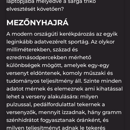
laptopjába mélyedve a sárga trikó
elvesztését követően?
MEZŐNYHAJRÁ
A modern országúti kerékpározás az egyik
leginkább adatvezérelt sportág. Az olykor
milliméterekben, század és
ezredmásodpercekben mérhető
különbségek mögött, amelyek egy-egy
versenyt eldöntenek, komoly műszaki és
tudományos teljesítmény áll. Szinte minden
adatot mérnek és elemeznek ami kihatással
lehet a verseny alakulására: milyen
pulzussal, pedálfordulattal tekernek a
versenyzők, mennyit izzadnak, hány gramm
szénhidrátot fogyasztanak óránként, és
milyen teljesítményt adnak le tekerés