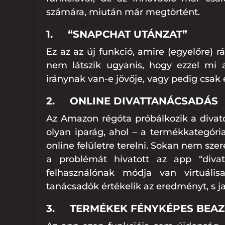
számára, miután már megtörtént.
1.
“SNAPCHAT UTÁNZAT”
Ez az az új funkció, amire (egyelőre) r
nem látszik ugyanis, hogy ezzel mi 
iránynak van-e jövője, vagy pedig csak 
2.
ONLINE DIVATTANÁCSADÁS
Az Amazon régóta próbálkozik a divatc
olyan iparág, ahol – a termékkategóri
online felületre terelni. Sokan nem sze
a problémát hivatott az app “divat
felhasználónak módja van virtuális
tanácsadók értékelik az eredményt, s ja
3.
TERMÉKEK FÉNYKÉPES BEA