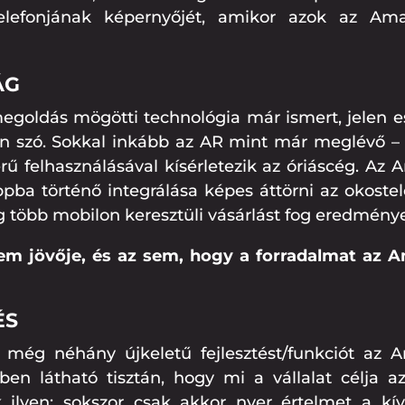
elefonjának képernyőjét, amikor azok az Ama
ÁG
egoldás mögötti technológia már ismert, jelen 
an szó. Sokkal inkább az AR mint már meglévő –
erű felhasználásával kísérletezik az óriáscég. Az
ba történő integrálása képes áttörni az okoste
g több mobilon keresztüli vásárlást fog eredménye
em jövője, és az sem, hogy a forradalmat az 
ÉS
 még néhány újkeletű fejlesztést/funkciót az 
n látható tisztán, hogy mi a vállalat célja a
 ilyen: sokszor csak akkor nyer értelmet a kív