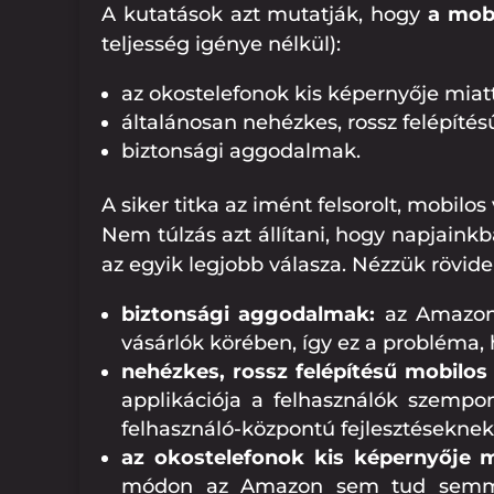
A kutatások azt mutatják, hogy
a mobi
teljesség igénye nélkül):
az okostelefonok kis képernyője miatt
általánosan nehézkes, rossz felépítés
biztonsági aggodalmak.
A siker titka az imént felsorolt, mobilo
Nem túlzás azt állítani, hogy napjain
az egyik legjobb válasza. Nézzük rövide
biztonsági aggodalmak:
az Amazon 
vásárlók körében, így ez a probléma, h
nehézkes, rossz felépítésű mobilos 
applikációja a felhasználók szempo
felhasználó-központú fejlesztésekne
az okostelefonok kis képernyője mi
módon az Amazon sem tud semmit