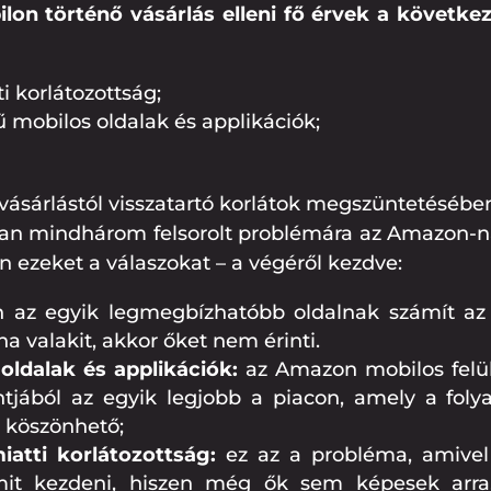
lon történő vásárlás elleni fő érvek a követke
i korlátozottság;
ű mobilos oldalak és applikációk;
s vásárlástól visszatartó korlátok megszüntetésében 
kban mindhárom felsorolt problémára az Amazon-
n ezeket a válaszokat – a végéről kezdve:
az egyik legmegbízhatóbb oldalnak számít az 
a valakit, akkor őket nem érinti.
oldalak és applikációk:
az Amazon mobilos felül
ntjából az egyik legjobb a piacon, amely a fol
k köszönhető;
atti korlátozottság:
ez az a probléma, amivel 
 kezdeni, hiszen még ők sem képesek arra