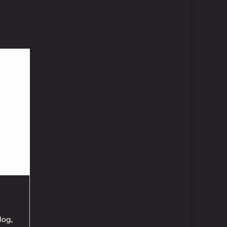
log
,