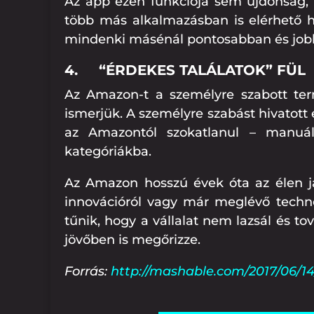
Az app ezen funkciója sem újdonság, h
több más alkalmazásban is elérhető 
mindenki másénál pontosabban és job
4.
“ÉRDEKES TALÁLATOK” FÜL
Az Amazon-t a személyre szabott ter
ismerjük. A személyre szabást hivatott e
az Amazontól szokatlanul – manuáli
kategóriákba.
Az Amazon hosszú évek óta az élen j
innovációról vagy már meglévő technol
tűnik, hogy a vállalat nem lazsál és to
jövőben is megőrizze.
Forrás:
http://mashable.com/2017/06/1