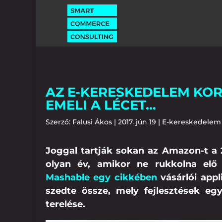
AZ E-KERESKEDELEM KO
EMELI A LÉCET…
Szerző:
Falusi Ákos
|
2017. jún 19
|
E-kereskedelem
Joggal tartják sokan az Amazon-t a 
olyan év, amikor ne rukkolna elő
Mashable egy cikkében
vásárlói appl
szedte össze, mely fejlesztések egy
terelése.