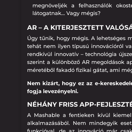
megnöveljék a felhasználók okost
látogatnak… Vagy mégis?
AR – A KITERJESZTETT VALÓS
Úgy tűnik, hogy mégis. A lehetséges m
tehát nem ilyen típusú innovációról v
rendkívül innovatív – technológia újsz
szerint a különböző AR megoldások app
méretéből fakadó fizikai gátat, ami mé
Nem kizárt, hogy ez az e-kereskedel
fogja levezényelni.
NÉHÁNY FRISS APP-FEJLESZT
A Mashable a fentieken kívül kiemel
alkalmazásából. Nem mindegyik esetbe
funkcióval, de az innováció már csak