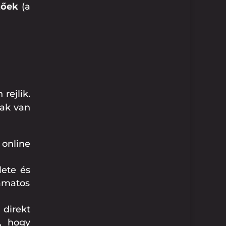
zőek
(a
rejlik.
nak van
online
ete és
yamatos
direkt
, hogy