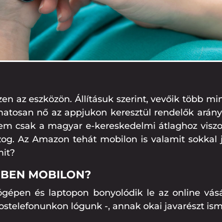
 az eszközön. Állításuk szerint, vevőik több min
amatosan nő az appjukon keresztül rendelők arány
m csak a magyar e-kereskedelmi átlaghoz viszo
zog. Az Amazon tehát mobilon is valamit sokkal
mit?
BBEN MOBILON?
ógépen és laptopon bonyolódik le az online vás
ostelefonunkon lógunk -, annak okai javarészt ism