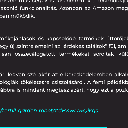
iszen más cégek is kísérleteznek a technológiá
hasonló funkcionalitás. Azonban az Amazon meg
ban működik.
mékajánlások és kapcsolódó termékek úttörőjek
gy új szintre emelni az “érdekes találtok” fül, ami 
san összeválogatott termékeket soroltak kül
ár, legyen szó akár az e-kereskedelemben alkal
ógiák tökéletesre csiszolásáról. A fenti példák
vábbra is mindent megtesz azért, hogy ezt a pozíc
4/tertill-garden-robot/#dHKwrJwQikqs