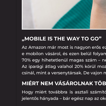
„MOBILE IS THE WAY TO GO”
Az Amazon már most is nagyon erős ezen
e mobilon vásárol, és ezen belül foly
70% egy hihetetlenül magas szám – ne
Az iparági átlag valahol 20% körül mo
csinál, mint a versenytársak. De vajon 
MIÉRT NEM VÁSÁROLNAK TÖ
Hogy miért továbbra is asztali számít
jelentős hányada – bár egész nap az ok