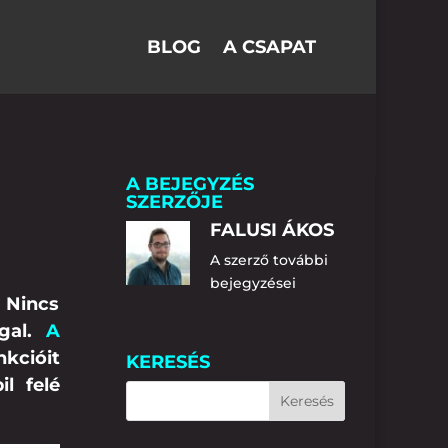
BLOG
A CSAPAT
A BEJEGYZÉS
SZERZŐJE
FALUSI ÁKOS
A szerző további
bejegyzései
 Nincs
ggal.
A
nkcióit
KERESÉS
l felé