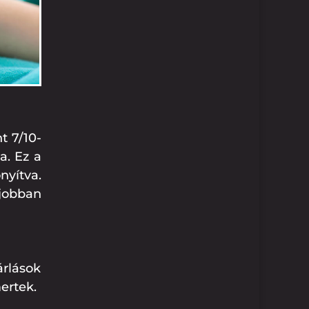
t 7/10-
a. Ez a
nyítva.
 jobban
árlások
ertek.