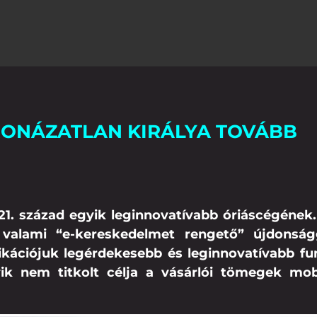
RONÁZATLAN KIRÁLYA TOVÁBB
21. század egyik leginnovatívabb óriáscégének.
 valami “e-kereskedelmet rengető” újdonsá
ikációjuk legérdekesebb és leginnovatívabb fu
ik nem titkolt célja a vásárlói tömegek mobi