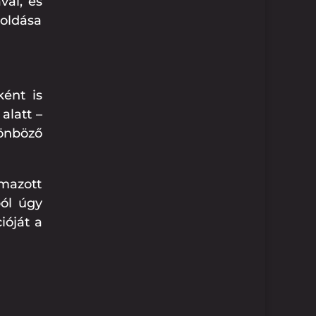
val, és
oldása
ént is
alatt –
önböző
mazott
ból úgy
ióját a