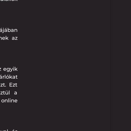
májában
nek az
z egyik
árlókat
zt. Ezt
ztül a
online