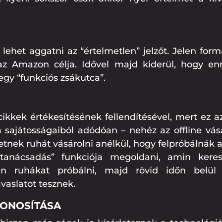
á lehet aggatni az “értelmetlen” jelzőt. Jelen for
az Amazon célja. Idővel majd kiderül, hogy en
egy “funkciós zsákutca”.
ikkek értékesítésének fellendítésével, mert ez a
a sajátosságaiból adódóan – nehéz az offline vás
retnek ruhát vásárolni anélkül, hogy felpróbálnák a
tanácsadás” funkciója megoldani, amin keres
an ruhákat próbálni, majd rövid időn belül 
vaslatot tesznek.
ZONOSÍTÁSA