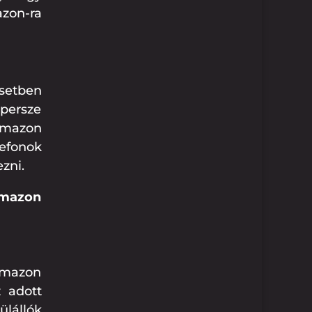
zon-ra
esetben
 persze
 Amazon
lefonok
zni.
Amazon
Amazon
z adott
ülállók